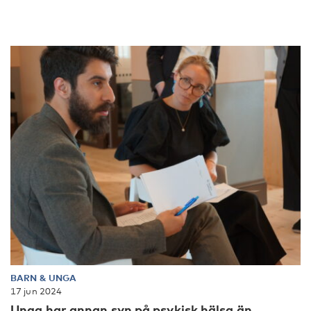
BARN & UNGA
17 jun 2024
Unga har annan syn på psykisk hälsa än