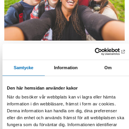
BARN & UNGA
3 maj 2024
Nordic youth organisations invited to raise
their voice on mental wellbeing
Samtycke
Information
Om
What does youth need to increase mental wellbeing? That is
one of the main questions that will be discussed when youth
organisations meet fo [...]
Den här hemsidan använder kakor
När du besöker vår webbplats kan vi lagra eller hämta
information i din webbläsare, främst i form av cookies.
Denna information kan handla om dig, dina preferenser
eller din enhet och används främst för att webbplatsen ska
fungera som du förväntar dig. Informationen identifierar