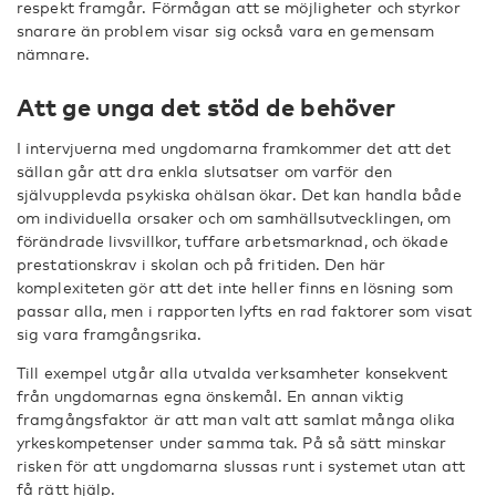
respekt framgår. Förmågan att se möjligheter och styrkor
snarare än problem visar sig också vara en gemensam
nämnare.
Att ge unga det stöd de behöver
I intervjuerna med ungdomarna framkommer det att det
sällan går att dra enkla slutsatser om varför den
självupplevda psykiska ohälsan ökar. Det kan handla både
om individuella orsaker och om samhällsutvecklingen, om
förändrade livsvillkor, tuffare arbetsmarknad, och ökade
prestationskrav i skolan och på fritiden. Den här
komplexiteten gör att det inte heller finns en lösning som
passar alla, men i rapporten lyfts en rad faktorer som visat
sig vara framgångsrika.
Till exempel utgår alla utvalda verksamheter konsekvent
från ungdomarnas egna önskemål. En annan viktig
framgångsfaktor är att man valt att samlat många olika
yrkeskompetenser under samma tak. På så sätt minskar
risken för att ungdomarna slussas runt i systemet utan att
få rätt hjälp.