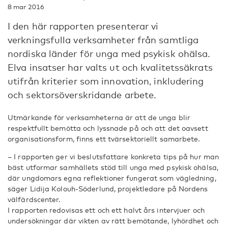
8 mar 2016
I den här rapporten presenterar vi
verkningsfulla verksamheter från samtliga
nordiska länder för unga med psykisk ohälsa.
Elva insatser har valts ut och kvalitetssäkrats
utifrån kriterier som innovation, inkludering
och sektorsöverskridande arbete.
Utmärkande för verksamheterna är att de unga blir
respektfullt bemötta och lyssnade på och att det oavsett
organisationsform, finns ett tvärsektoriellt samarbete.
– I rapporten ger vi beslutsfattare konkreta tips på hur man
bäst utformar samhällets stöd till unga med psykisk ohälsa,
där ungdomars egna reflektioner fungerat som vägledning,
säger Lidija Kolouh-Söderlund, projektledare på Nordens
välfärdscenter.
I rapporten redovisas ett och ett halvt års intervjuer och
undersökningar där vikten av rätt bemötande, lyhördhet och