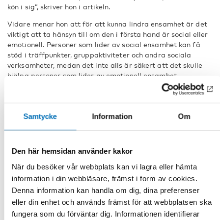
kön i sig”, skriver hon i artikeln.
Vidare menar hon att för att kunna lindra ensamhet är det
viktigt att ta hänsyn till om den i första hand är social eller
emotionell. Personer som lider av social ensamhet kan få
stöd i träffpunkter, gruppaktiviteter och andra sociala
verksamheter, medan det inte alls är säkert att det skulle
hjälpa personer som lider av emotionell ensamhet.
”Även om nya sociala kontakter på sikt kan utvecklas till en
djupare relation så skulle personer som upplever emotionell
ensamhet kanske vara mer hjälpta av någon form av
Samtycke
Information
Om
känslomässigt stöd”, skriver Lena Dahlberg.
Lena Dahlberg är docent i socialt arbete vid Högskolan
Dalarna och senior forskare på Aging Research Center vid
Den här hemsidan använder kakor
Karolinska Institutet och Stockholms universitet.
När du besöker vår webbplats kan vi lagra eller hämta
Fakta
information i din webbläsare, främst i form av cookies.
Denna information kan handla om dig, dina preferenser
eller din enhet och används främst för att webbplatsen ska
fungera som du förväntar dig. Informationen identifierar
DELA