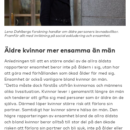
Lena Dahlbergs forskning handlar om äldre personers levnadsvillkor.
Framför allt med inriktning på social exkludering och ensamhet.
Äldre kvinnor mer ensamma än män
Anledningen till att en större andel av de allra äldsta
rapporterar ensamhet beror inte på åldern i sig, utan har
att göra med förhållanden som ökad ålder för med sig.
Ensamhet är också vanligare bland kvinnor än män.
”Detta måste dock förstås utifrån kvinnornas och männens
olika livssituation. Kvinnor lever i genomsnitt längre än män
och tenderar att gifta sig med personer som är äldre än de
själva. Därmed löper kvinnor större risk att förlora sin
partner. Samtidigt har kvinnor sämre hälsa än män. Den
högre rapporteringen av ensamhet bland de allra äldsta
och bland kvinnor beror alltså till stor del på den ökade
risken att förlora sin partner och bli sjuk, inte på ålder eller