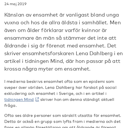
24 maj 2019
Känslan av ensamhet är vanligast bland unga
vuxna och hos de allra äldsta i samhället. Men
även om ålder förklarar varför kvinnor är
ensammare än män så stämmer det inte att
åldrande i sig är förenat med ensamhet. Det
skriver ensamhetsforskaren Lena Dahlberg i en
artikel i tidningen Mind, där hon passar på att
krossa några myter om ensamhet.
I medierna beskrivs ensamhet ofta som en epidemi som
sveper över världen. Lena Dahlberg har forskat på social
exkludering och ensamhet i Sverige, och i en artikel i
tidningen Mind
skriver hon om denna ständigt aktuell
fråga.
Ofta ses äldre personer som särskilt utsatta för ensamhet.
Detta är också en grupp som lyfts fram i medierna och det
finns en allmän föreställning om att åldrande är förenat