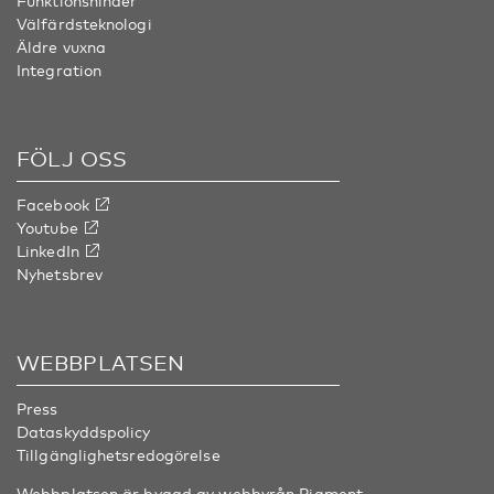
Funktionshinder
Välfärdsteknologi
Äldre vuxna
Integration
FÖLJ OSS
Facebook
Youtube
LinkedIn
Nyhetsbrev
WEBBPLATSEN
Press
Dataskyddspolicy
Tillgänglighetsredogörelse
Webbplatsen är byggd av webbyrån
Pigment
.