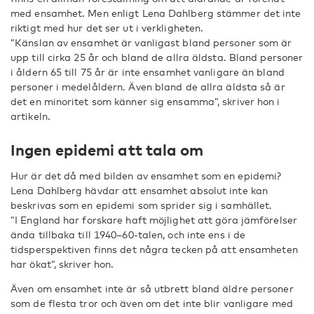
med ensamhet. Men enligt Lena Dahlberg stämmer det inte
riktigt med hur det ser ut i verkligheten.
”Känslan av ensamhet är vanligast bland personer som är
upp till cirka 25 år och bland de allra äldsta. Bland personer
i åldern 65 till 75 år är inte ensamhet vanligare än bland
personer i medelåldern. Även bland de allra äldsta så är
det en minoritet som känner sig ensamma”, skriver hon i
artikeln.
Ingen epidemi att tala om
Hur är det då med bilden av ensamhet som en epidemi?
Lena Dahlberg hävdar att ensamhet absolut inte kan
beskrivas som en epidemi som sprider sig i samhället.
”I England har forskare haft möjlighet att göra jämförelser
ända tillbaka till 1940–60-talen, och inte ens i de
tidsperspektiven finns det några tecken på att ensamheten
har ökat”, skriver hon.
Även om ensamhet inte är så utbrett bland äldre personer
som de flesta tror och även om det inte blir vanligare med