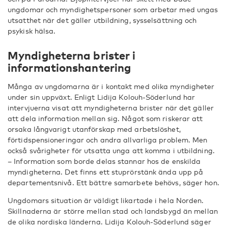
ungdomar och myndighetspersoner som arbetar med ungas
utsatthet när det gäller utbildning, sysselsättning och
psykisk hälsa.
Myndigheterna brister i
informationshantering
Många av ungdomarna är i kontakt med olika myndigheter
under sin uppväxt. Enligt Lidija Kolouh-Söderlund har
intervjuerna visat att myndigheterna brister när det gäller
att dela information mellan sig. Något som riskerar att
orsaka långvarigt utanförskap med arbetslöshet,
förtidspensioneringar och andra allvarliga problem. Men
också svårigheter för utsatta unga att komma i utbildning.
– Information som borde delas stannar hos de enskilda
myndigheterna. Det finns ett stuprörstänk ända upp på
departementsnivå. Ett bättre samarbete behövs, säger hon.
Ungdomars situation är väldigt likartade i hela Norden.
Skillnaderna är större mellan stad och landsbygd än mellan
de olika nordiska länderna. Lidija Kolouh-Söderlund säger