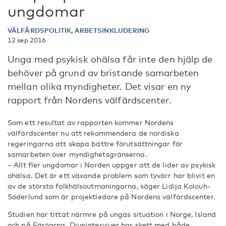
ungdomar
VÄLFÄRDSPOLITIK, ARBETSINKLUDERING
12 sep 2016
Unga med psykisk ohälsa får inte den hjälp de
behöver på grund av bristande samarbeten
mellan olika myndigheter. Det visar en ny
rapport från Nordens välfärdscenter.
Som ett resultat av rapporten kommer Nordens
välfärdscenter nu att rekommendera de nordiska
regeringarna att skapa bättre förutsättningar för
samarbeten över myndighetsgränserna.
– Allt fler ungdomar i Norden uppger att de lider av psykisk
ohälsa. Det är ett växande problem som tyvärr har blivit en
av de största folkhälsoutmaningarna, säger Lidija Kolouh-
Söderlund som är projektledare på Nordens välfärdscenter.
Studien har tittat närmre på ungas situation i Norge, Island
och på Färöarna. Djupintervjuer har skett med både