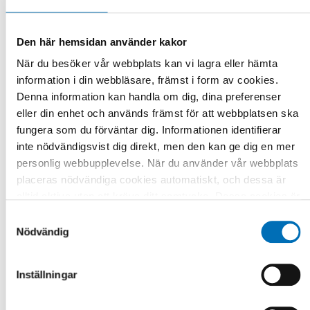
Den här hemsidan använder kakor
När du besöker vår webbplats kan vi lagra eller hämta
RAPPORT
-
FUNKTIONSHINDER
information i din webbläsare, främst i form av cookies.
9 apr 2026
Denna information kan handla om dig, dina preferenser
Nordisk samarbeid om
eller din enhet och används främst för att webbplatsen ska
Funksjonshinderspørsmål – Årsrapport 2025
fungera som du förväntar dig. Informationen identifierar
inte nödvändigsvist dig direkt, men den kan ge dig en mer
personlig webbupplevelse. När du använder vår webbplats
placeras nödvändiga cookies automatiskt, och dessa är
alltid aktiva utan att kräva ditt samtycke. Dessa cookies är
nödvändiga för att du ska kunna använda webbplatsen och
Samtyckesval
dess funktioner. Vi respekterar din integritet, och du kan
Nödvändig
välja vilka ytterligare cookies (statistiska, preferens,
marknadsföring och oklassificerade) du vill acceptera.
Inställningar
Klicka på de olika kategorirubrikerna för att ta reda på mer
och anpassa dina inställningar för cookies. Observera att