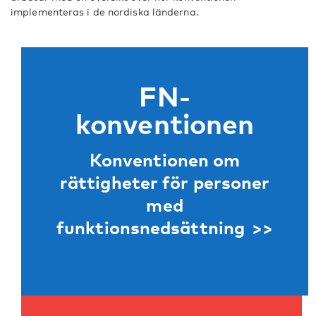
implementeras i de nordiska länderna.
FN-
konventionen
Konventionen om
rättigheter för personer
med
funktionsnedsättning