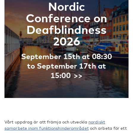
Nordic
Conference on
Deafblindness
2026
September 15th at 08:30
to September 17th at
15:00
Vårt uppdrag är att främja och utveckla
nordiskt
samarbete inom funktionshinderområdet
och arbeta för ett