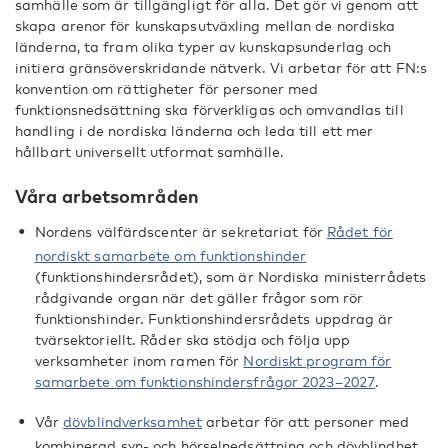
samhälle som är tillgängligt för alla. Det gör vi genom att
skapa arenor för kunskapsutväxling mellan de nordiska
länderna, ta fram olika typer av kunskapsunderlag och
initiera gränsöverskridande nätverk. Vi arbetar för att FN:s
konvention om rättigheter för personer med
funktionsnedsättning ska förverkligas och omvandlas till
handling i de nordiska länderna och leda till ett mer
hållbart universellt utformat samhälle.
Våra arbetsområden
Nordens välfärdscenter är sekretariat för
Rådet för
nordiskt samarbete om funktionshinder
(funktionshindersrådet), som är Nordiska ministerrådets
rådgivande organ när det gäller frågor som rör
funktionshinder. Funktionshindersrådets uppdrag är
tvärsektoriellt. Råder ska stödja och följa upp
verksamheter inom ramen för
Nordiskt program för
samarbete om funktionshindersfrågor 2023–2027
.
Vår
dövblindverksamhet
arbetar för att personer med
kombinerad syn- och hörselnedsättning och dövblindhet