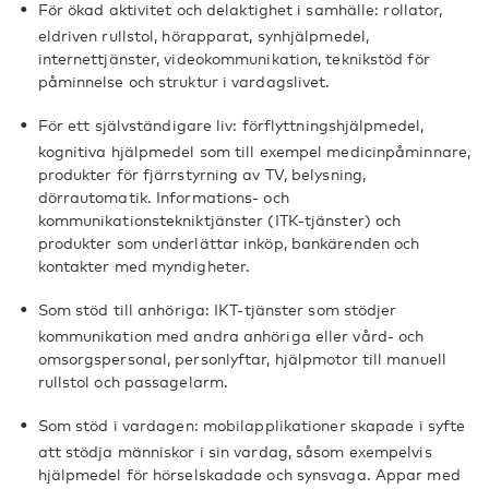
För ökad aktivitet och delaktighet i samhälle: rollator,
eldriven rullstol, hörapparat, synhjälpmedel,
internettjänster, videokommunikation, teknikstöd för
påminnelse och struktur i vardagslivet.
För ett självständigare liv: förflyttningshjälpmedel,
kognitiva hjälpmedel som till exempel medicinpåminnare,
produkter för fjärrstyrning av TV, belysning,
dörrautomatik. Informations- och
kommunikationstekniktjänster (ITK-tjänster) och
produkter som underlättar inköp, bankärenden och
kontakter med myndigheter.
Som stöd till anhöriga: IKT-tjänster som stödjer
kommunikation med andra anhöriga eller vård- och
omsorgspersonal, personlyftar, hjälpmotor till manuell
rullstol och passagelarm.
Som stöd i vardagen: mobilapplikationer skapade i syfte
att stödja människor i sin vardag, såsom exempelvis
hjälpmedel för hörselskadade och synsvaga. Appar med