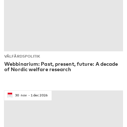
VÄLFÄRDSPOLITIK
Webbinarium: Past, present, future: A decade
of Nordic welfare research
30
nov
1
dec
2026