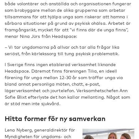
både volontärer och anställda och organisationen fungerar
som brobyggare mellan de olika grupperna som arbetar
tillsammans för att hjälpa unga som riskerar att hamna i
sårbara situationer på grund av psykisk ohälsa. Arbetet är
framgångsrikt, mycket för att ”vi finns där de unga finns”,
menar Nina Jürs från Headspace:
– Vi tar ungdomarna på allvar och tar alla frågor lika
seriöst, från kärlekssorg till tung psykisk problematik.
I Sverige finns ingen etablerad verksamhet liknande
Headspace. Däremot finns föreningen Tilia, en ideell
förening för unga mellan 12-30 år som träffar unga via
bland annat personliga möten, chatt, e-post,
lägerverksamhet och jourtelefon. Verksamhetschefen Ann
Sofie Blixt efterlyste det hon kallar mellanting. Något som
är stöd men inte sjukvård.
Hitta former för ny samverkan
Lena Nyberg, generaldirektör för
Myndigheten för ungdoms- och