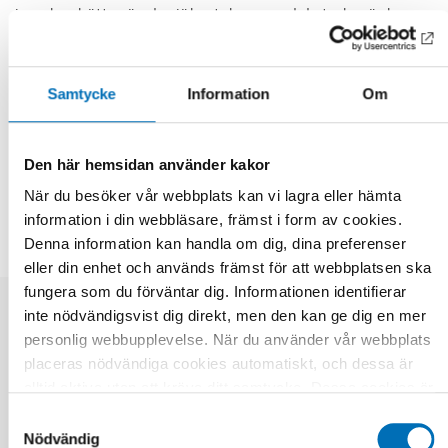
inga kan bättre än de själva tala om vad de tycker är bra
stöd. Det är en bra idé att finnas där ungdomarna finns.
Länkar
Samtycke
Information
Om
DELA
Den här hemsidan använder kakor
När du besöker vår webbplats kan vi lagra eller hämta
information i din webbläsare, främst i form av cookies.
Denna information kan handla om dig, dina preferenser
eller din enhet och används främst för att webbplatsen ska
fungera som du förväntar dig. Informationen identifierar
inte nödvändigsvist dig direkt, men den kan ge dig en mer
Relaterade nyheter
personlig webbupplevelse. När du använder vår webbplats
placeras nödvändiga cookies automatiskt, och dessa är
alltid aktiva utan att kräva ditt samtycke. Dessa cookies är
nödvändiga för att du ska kunna använda webbplatsen och
Samtyckesval
dess funktioner. Vi respekterar din integritet, och du kan
Nödvändig