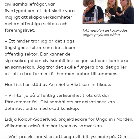
civilsamhällefrågor, var
övertygad om att det skulle vara
möjligt att skapa verksamheter
mellan offentliga sektorn och
föreningslivet.
I Almedalen diskuterades
ungas psykiska hälsa.
– Ett hinder tror jag är det slags
ängslighetskultur som finns inom
offentlig sektor. Där känner de
sig osäkra på om civilsamhällets organisationer kan klara
en samverkan. Jag tror det skulle fungera bra, det gäller
att hitta bra former för hur man jobbar tillsammans.
Här fick hon stöd av Ann Sofie Blixt som inflikade:
– Vi litar ju på offentlig verksamhet trots att där
förekommer fel. Civilsamhällets organisationer kan
definitivt bidra med ökad kunskap.
Lidija Kolouh-Söderlund, projektledare för Unga in i Norden,
välkomnar också den här typen av samverkan.
– Vårt projekt har visat att unga vill bli lyssnade på. Och