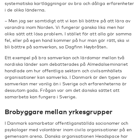
systematiska kartläggningar av bra och dåliga erfarenheter
i de olika länderna.
– Men jag ser samtidigt att vi kan bli bättre på att lära av
varandra inom Norden. Vi fungerar ganska lika men har
olika sätt att lösa problem. I stället för att alla gör samma
fel, eller på egen hand kommer på hur man gör rätt, ska vi
bli bättre på samverkan, sa Dagfinn Høybråten.
Ett exempel på bra samverkan och lärdomar mellan två
nordiska länder som debatterades på Almedalseminariet
handlade om hur offentliga sektorn och civilsamhällets
organisationer kan samverka. I Danmark är den typen av
samverkan mer vanlig än i Sverige och erfarenheterna är
dessutom goda. Frågan var om det danska sättet att
samarbeta kan fungera i Sverige.
Brobyggare mellan yrkesgrupper
I Danmark samarbetar offentliganställda socionomer och
psykologer med volontärer inom civila organisationer på en
gemensam arena. Danska organisationen Headspace har