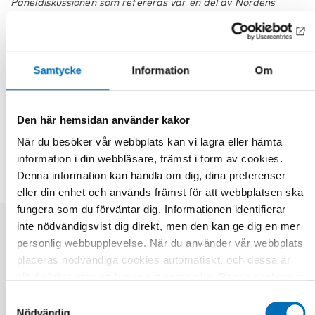
Paneldiskussionen som refereras var en del av Nordens
välfärdscenters Turné 2015: Missbruk av fakta? Alkohol och
droger i medier.
Material
Samtycke
Information
Om
Den här hemsidan använder kakor
DELA
När du besöker vår webbplats kan vi lagra eller hämta
information i din webbläsare, främst i form av cookies.
Denna information kan handla om dig, dina preferenser
eller din enhet och används främst för att webbplatsen ska
fungera som du förväntar dig. Informationen identifierar
inte nödvändigsvist dig direkt, men den kan ge dig en mer
Relaterade nyheter
personlig webbupplevelse. När du använder vår webbplats
placeras nödvändiga cookies automatiskt, och dessa är
alltid aktiva utan att kräva ditt samtycke. Dessa cookies är
nödvändiga för att du ska kunna använda webbplatsen och
Samtyckesval
dess funktioner. Vi respekterar din integritet, och du kan
Nödvändig