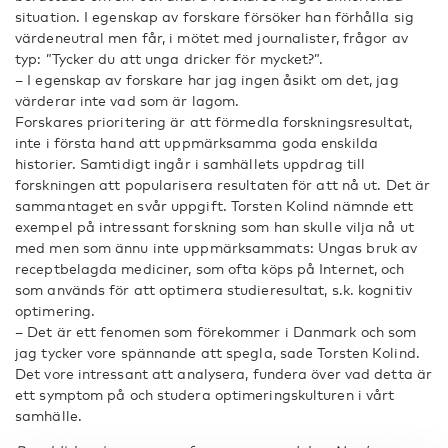
situation. I egenskap av forskare försöker han förhålla sig
värdeneutral men får, i mötet med journalister, frågor av
typ: ”Tycker du att unga dricker för mycket?”.
– I egenskap av forskare har jag ingen åsikt om det, jag
värderar inte vad som är lagom.
Forskares prioritering är att förmedla forskningsresultat,
inte i första hand att uppmärksamma goda enskilda
historier. Samtidigt ingår i samhällets uppdrag till
forskningen att popularisera resultaten för att nå ut. Det är
sammantaget en svår uppgift. Torsten Kolind nämnde ett
exempel på intressant forskning som han skulle vilja nå ut
med men som ännu inte uppmärksammats: Ungas bruk av
receptbelagda mediciner, som ofta köps på Internet, och
som används för att optimera studieresultat, s.k. kognitiv
optimering.
– Det är ett fenomen som förekommer i Danmark och som
jag tycker vore spännande att spegla, sade Torsten Kolind.
Det vore intressant att analysera, fundera över vad detta är
ett symptom på och studera optimeringskulturen i vårt
samhälle.