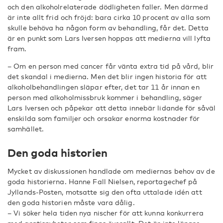
och den alkoholrelaterade dödligheten faller. Men därmed
är inte allt frid och fröjd: bara cirka 10 procent av alla som
skulle behöva ha någon form av behandling, får det. Detta
är en punkt som Lars Iversen hoppas att medierna vill lyfta
fram.
– Om en person med cancer får vänta extra tid på vård, blir
det skandal i medierna. Men det blir ingen historia för att
alkoholbehandlingen släpar efter, det tar 11 år innan en
person med alkoholmissbruk kommer i behandling, säger
Lars Iversen och påpekar att detta innebär lidande för såväl
enskilda som familjer och orsakar enorma kostnader för
samhället.
Den goda historien
Mycket av diskussionen handlade om mediernas behov av de
goda historierna. Hanne Fall Nielsen, reportagechef på
Jyllands-Posten, motsatte sig den ofta uttalade idén att
den goda historien måste vara dålig.
– Vi söker hela tiden nya nischer för att kunna konkurrera