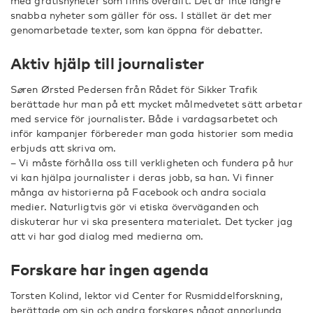
med gratisnyheter som finns överallt. Det är inte längre
snabba nyheter som gäller för oss. I stället är det mer
genomarbetade texter, som kan öppna för debatter.
Aktiv hjälp till journalister
S
ø
ren Ørsted Pedersen från Rådet för Sikker Trafik
berättade hur man på ett mycket målmedvetet sätt arbetar
med service för journalister. Både i vardagsarbetet och
inför kampanjer förbereder man goda historier som media
erbjuds att skriva om.
– Vi måste förhålla oss till verkligheten och fundera på hur
vi kan hjälpa journalister i deras jobb, sa han. Vi finner
många av historierna på Facebook och andra sociala
medier. Naturligtvis gör vi etiska överväganden och
diskuterar hur vi ska presentera materialet. Det tycker jag
att vi har god dialog med medierna om.
Forskare har ingen agenda
Torsten Kolind, lektor vid Center for Rusmiddelforskning,
berättade om sin och andra forskares något annorlunda