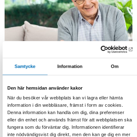
Samtycke
Information
Om
Genomfört
Den här hemsidan använder kakor
VÄLFÄRDSTEKNOLOGI
När du besöker vår webbplats kan vi lagra eller hämta
Vård och omsorg på distans
information i din webbläsare, främst i form av cookies.
Med en åldrande befolkning och avfolkade områden, så
Denna information kan handla om dig, dina preferenser
kallade glesbygdsområde [...]
eller din enhet och används främst för att webbplatsen ska
fungera som du förväntar dig. Informationen identifierar
inte nödvändigsvist dig direkt, men den kan ge dig en mer