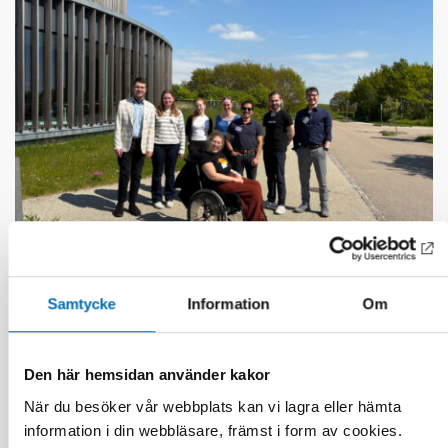
FUNKTIONSHINDER
Samtycke
Information
Om
28 maj 2026
Unga med funktionsnedsättning efterlyser
tydligare information om fri rörlighet
Den här hemsidan använder kakor
När du besöker vår webbplats kan vi lagra eller hämta
information i din webbläsare, främst i form av cookies.