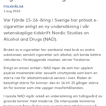
FOLKHÄLSA
1 aug 2016
Var fjärde 15-16-åring i Sverige har prövat e-
cigaretter enligt en ny undersökning i vår
vetenskapliga tidskrift Nordic Studies on
Alcohol and Drugs (NAD).
Bruket av e-cigaretter har samband med bruk av andra
substanser, särskilt cigaretter och alkohol, och borde bättre
inkluderas i förebyggande insatser, skriver forskarna.
Enligt en annan artikel i NAD löper de som har upplevt
psykisk misshandel eller sexuellt utnyttjande som barn en
större risk för alkoholmissbruk senare i livet. Risken är
betydligt större för kvinnor: den är 16 till 25 gånger större
än för kvinnor som inte uppger missförhållanden.
I nyaste NAD ingår också en undersökning om tvångsvård av
gravida kvinnor med missbruk. De intervjuade kvinnorna
beskriver tvångsvården som en möjlighet att fokusera på