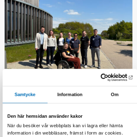
FUNKTIONSHINDER
Samtycke
Information
Om
28 maj 2026
Unga med funktionsnedsättning efterlyser
tydligare information om fri rörlighet
Den här hemsidan använder kakor
När du besöker vår webbplats kan vi lagra eller hämta
information i din webbläsare, främst i form av cookies.