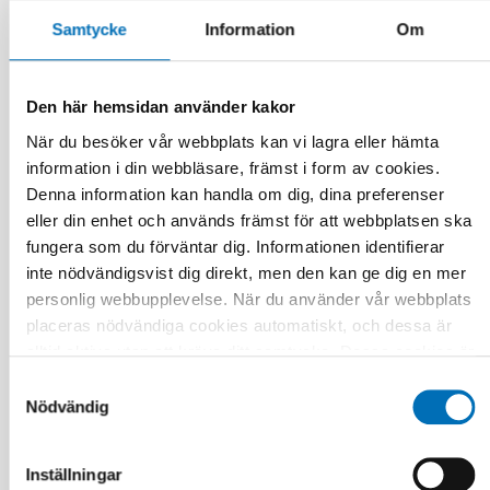
Samtycke
Information
Om
Den här hemsidan använder kakor
När du besöker vår webbplats kan vi lagra eller hämta
information i din webbläsare, främst i form av cookies.
Denna information kan handla om dig, dina preferenser
FUNKTIONSHINDER
eller din enhet och används främst för att webbplatsen ska
28 maj 2026
fungera som du förväntar dig. Informationen identifierar
Unga med funktionsnedsättning efterlyser
tydligare information om fri rörlighet
inte nödvändigsvist dig direkt, men den kan ge dig en mer
personlig webbupplevelse. När du använder vår webbplats
placeras nödvändiga cookies automatiskt, och dessa är
alltid aktiva utan att kräva ditt samtycke. Dessa cookies är
nödvändiga för att du ska kunna använda webbplatsen och
Samtyckesval
dess funktioner. Vi respekterar din integritet, och du kan
Nödvändig
välja vilka ytterligare cookies (statistiska, preferens,
marknadsföring och oklassificerade) du vill acceptera.
Inställningar
Klicka på de olika kategorirubrikerna för att ta reda på mer