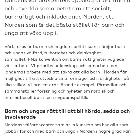
Nordens välfärdscenters uppdrag är att främja
och utveckla samarbetet om ett socialt,
bärkraftigt och inkluderande Norden, ett
Norden som är det bästa stället för barn och
unga att växa upp i.
Vårt fokus är barn- och ungdomspolitik som främjar barn
och ungas välfärd, tillhörighet och delaktighet i
samhället. FN:s konvention om barns rättigheter vägleder
vårt arbete. Vi prioriterar kunskap och samarbete om
ländernas arbete med att säkra att alla barn i Norden får
möjlighet till att utveckla sina förmågor och färdigheter på
lika villkor. Vi presenterar lärande exempel, förmedlar och
sammanställer forskning och nyheter om nordisk och
internationell barn- och ungdomspolitik.
Barn och ungas rätt till att bli hörda, sedda och
involverade
Nordens välfärdscenter samlar in kunskap om hur alla som
jobbar för och med barn och unga i Norden i högre grad kan