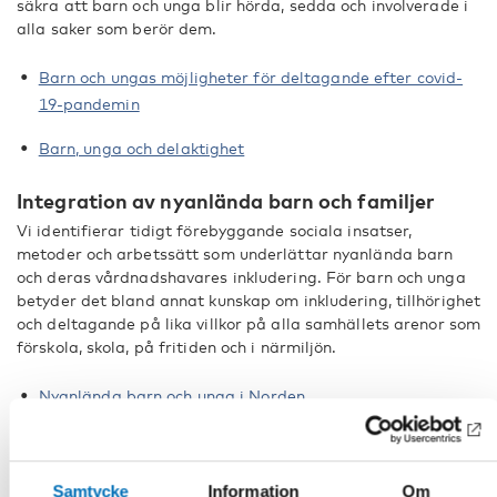
säkra att barn och unga blir hörda, sedda och involverade i
alla saker som berör dem.
Barn och ungas möjligheter för deltagande efter covid-
19-pandemin
Barn, unga och delaktighet
Integration av nyanlända barn och familjer
Vi identifierar tidigt förebyggande sociala insatser,
metoder och arbetssätt som underlättar nyanlända barn
och deras vårdnadshavares inkludering. För barn och unga
betyder det bland annat kunskap om inkludering, tillhörighet
och deltagande på lika villkor på alla samhällets arenor som
förskola, skola, på fritiden och i närmiljön.
Nyanlända barn och unga i Norden
Förskolan – den första och viktigaste inkluderingsarenan
Samtycke
Information
Om
Lika möjligheter för utveckling