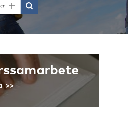
erssamarbete
a