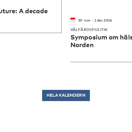
uture: A decade
30
nov
1
dec
2026
VÄLFÄRDSPOLITIK
Symposium om hälso
Norden
HELA KALENDERN