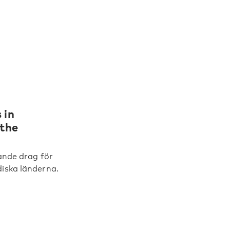
 in
 the
kande drag för
diska länderna.