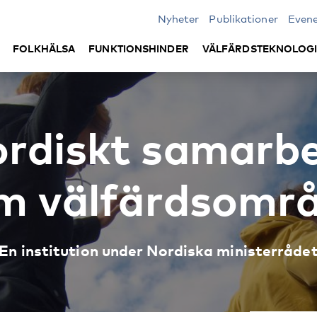
Nyheter
Publikationer
Even
FOLKHÄLSA
FUNKTIONSHINDER
VÄLFÄRDSTEKNOLOG
rdiskt samarb
m välfärdsomr
En institution under Nordiska ministerråde