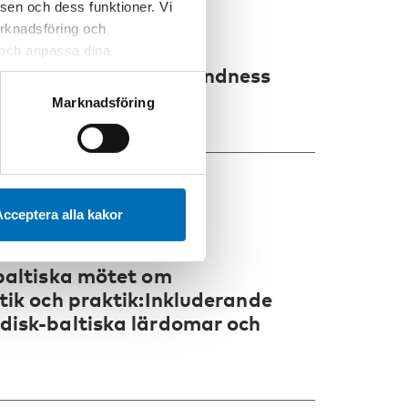
sen och dess funktioner. Vi
marknadsföring och
r och anpassa dina
Conference on Deafblindness
 webbplatsen och de tjänster
 kan du alltid radera dem
Marknadsföring
cceptera alla kakor
-baltiska mötet om
tik och praktik:Inkluderande
disk-baltiska lärdomar och