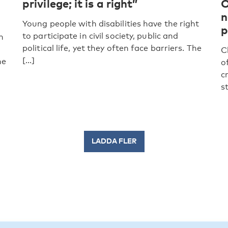
privilege; it is a right”
O
n
Young people with disabilities have the right
p
to participate in civil society, public and
n
political life, yet they often face barriers. The
C
[...]
he
o
c
st
LADDA FLER