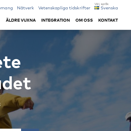
emang
Nätverk
Vetenskapliga tidskrifter
Svenska
I
ÄLDRE VUXNA
INTEGRATION
OM OSS
KONTAKT
ete
ådet
t