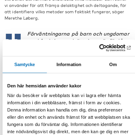
vi använder för att främja delaktighet och deltagande, för
att identifiera vilka metoder som faktiskt fungerar, säger
Merethe Løberg.
Förväntningarna på barn och ungdomar
med funktionsnedsättningar är för låga.
Det finns för mycket fördomar och
okunskap om vad som krävs för att till
exempel jobba med personer med
Samtycke
Information
Om
funktionsnedsättning. – Nordisk
ungdomsdelegat
Den här hemsidan använder kakor
När du besöker vår webbplats kan vi lagra eller hämta
– Vi på Nordens välfärdscenter hoppas att rapporten
information i din webbläsare, främst i form av cookies.
kommer att ge ökade insikter om de möjligheter och
åtaganden som ingår i arbetet för ökad delaktighet för
Denna information kan handla om dig, dina preferenser
barn och unga med funktionsnedsättning i Norden. Ett av de
eller din enhet och används främst för att webbplatsen ska
viktigaste målen i
Nordiska ministerrådets handlingsplan
fungera som du förväntar dig. Informationen identifierar
för Vision 2030
är att säkra en socialt hållbar framtid. En av
inte nödvändigsvist dig direkt, men den kan ge dig en mer