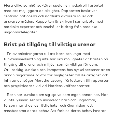
Flera olika samhällsaktörer spelar en nyckelroll i arbetet
med att möjliggöra delaktighet. Rapporten beskriver
centrala nationella och nordiska aktörers roller och
ansvarsområden. Rapporten är skriven i samarbete med
nordiska experter och innehåller bidrag från nordiska
ungdomsdelegater.
Brist på tillgång till viktiga arenor
– En av anledningarna till att barn och unga med
funktionsnedsättning inte har lika möjligheter är bristen på
tillgång till arenor och miljöer som är viktiga för dem.
Otillräcklig kunskap och kompetens hos nyckelpersoner är en
annan avgörande faktor för möjligheten till delaktighet och
inflytande, säger Merethe Løberg, författaren till rapporten
och projektledare vid vid Nordens välfärdscenter.
– Barn har kunskap om sig själva som ingen annan har. När
vi inte lyssnar, ser och involverar barn och ungdomar,
försummar vi deras rättigheter och ökar risken att
missbedöma deras behov. Att förbise deras behov hindrar