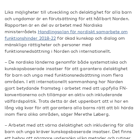
Lika möjligheter till utveckling och delaktighet för alla barn
och ungdomar är en förutsättning för ett hållbart Norden.
Rapporten är en del av arbetet med Nordiska
ministerrådets
Handlingsplan för nordiskt samarbete om
funktionshinder 2018-22
för ökad kunskap och dialog om
mänskliga rättigheter och personer med
funktionsnedsättning i Norden och internationellt.
– De nordiska länderna genomför både systematiska och
kunskapsbaserade insatser för att garantera delaktighet
för barn och unga med funktionsnedsättning inom flera
områden. I ett internationellt sammanhang har Norden
gjort betydande framsteg i arbetet med att uppfylla FN-
konventionerna och tillämpar en aktiv och inkluderande
välfärdspolitik. Trots detta är det uppenbart att vi har en
lång väg kvar för att garantera alla barns rätt att bli hörda
inom flera olika områden, säger Merethe Løberg.
– Arbetet med att värna delaktighet och inkludering för alla
barn och unga kräver kunskapsbaserade insatser. Det finns
ett behov att närmare undersöka vilka metoder och rutiner