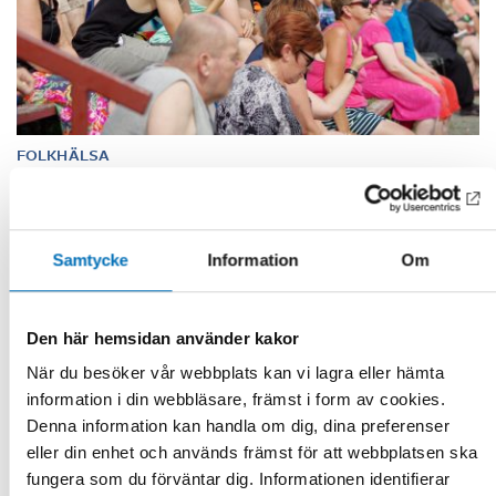
FOLKHÄLSA
4 jun 2019
Mångfald och digitalisering på de politiska
arenorna i sommar
Samtycke
Information
Om
Nordens välfärdcenter lyfter fram frågor om mångfald,
digitalisering och ett stärkt nordiskt samarbete inom
socialområdet på de nordi [...]
Den här hemsidan använder kakor
När du besöker vår webbplats kan vi lagra eller hämta
information i din webbläsare, främst i form av cookies.
Denna information kan handla om dig, dina preferenser
eller din enhet och används främst för att webbplatsen ska
fungera som du förväntar dig. Informationen identifierar