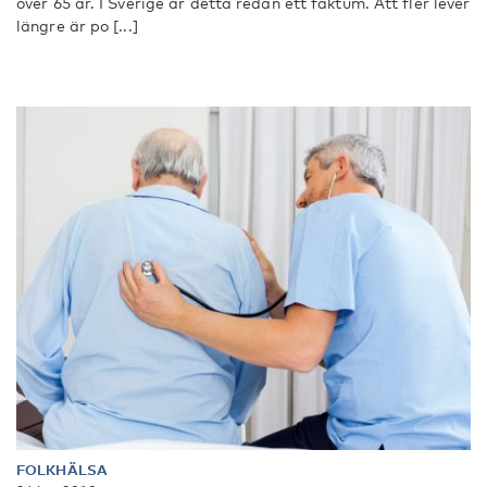
över 65 år. I Sverige är detta redan ett faktum. Att fler lever
längre är po [...]
FOLKHÄLSA