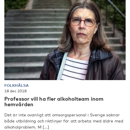
FOLKHÄLSA
18 dec 2018
Professor vill ha fler alkoholteam inom
hemvården
Det är inte ovanligt att omsorgspersonal i Sverige saknar
både utbildning och riktlinjer för att arbeta med äldre med
alkoholproblem. M [...]