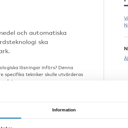
V
N
pmedel och automatiska
ärdsteknologi ska
N
ark.
Ä
ologiska lösningar införs? Denna
e specifika tekniker skulle utvärderas
landet.
velfaerdsteknologi, på danska
blicerats i ”Välfärdsteknologi inom
rsöket med matarroboten för yngre
Information
börja ringde folk och var upprörda: ”Hur