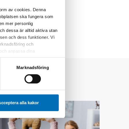
 form av cookies. Denna
webbplatsen ska fungera som
 en mer personlig
 dessa är alltid aktiva utan
sen och dess funktioner. Vi
marknadsföring och
r och anpassa dina
 webbplatsen och de tjänster
 kan du alltid radera dem
Marknadsföring
cceptera alla kakor