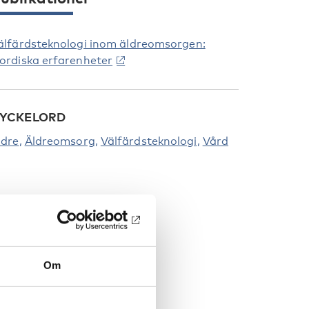
älfärdsteknologi inom äldreomsorgen:
ordiska erfarenheter
YCKELORD
ldre
Äldreomsorg
Välfärdsteknologi
Vård
Om