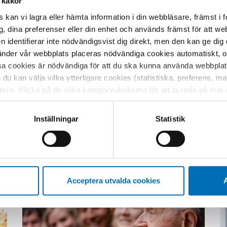
 kakor
själv kan äta utan hjälp kan man inte
 menade Rikke Sølvsten Sørensen.
 kan vi lagra eller hämta information i din webbläsare, främst i
g, dina preferenser eller din enhet och används främst för att 
en identifierar inte nödvändigsvist dig direkt, men den kan ge dig
der vår webbplats placeras nödvändiga cookies automatiskt, och
sa cookies är nödvändiga för att du ska kunna använda webbplat
h du kan välja vilka ytterligare cookies (statistiska, preferens, 
ptera. Klicka på de olika kategorirubrikerna för att ta reda på me
bservera att blockering av cookies kan påverka din upplevelse av
t vår webbplats tidigare och accepterat användningen av cookies
Inställningar
Statistik
tessinställningarna i din webbläsare.
Relaterade nyheter
Acceptera utvalda cookies
A