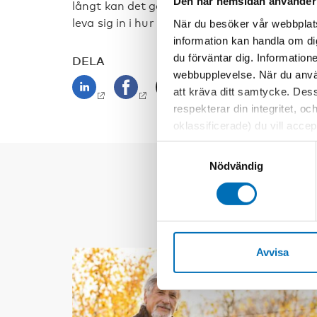
Den här hemsidan använder
långt kan det gå?” undrade de. Men när man 
leva sig in i hur det är att inte kunna det,
När du besöker vår webbplats
information kan handla om di
du förväntar dig. Information
DELA
webbupplevelse. När du använ
att kräva ditt samtycke. Des
respekterar din integritet, oc
oklassificerade) du vill acce
inställningar för cookies. O
Samtyckesval
vi erbjuder. Om du har besök
Nödvändig
genom att navigera till sekre
Avvisa