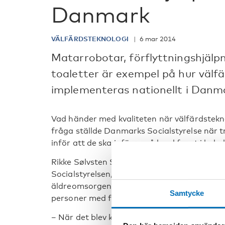
Danmark
VÄLFÄRDSTEKNOLOGI
6 mar 2014
Matarrobotar, förflyttningshjäl
toaletter är exempel på hur välf
implementeras nationellt i Danm
Vad händer med kvaliteten när välfärdstekn
fråga ställde Danmarks Socialstyrelse när tr
inför att de ska införas på bred front i hela 
Rikke Sølvsten Sørensen, programleder for 
Socialstyrelsen, beskriver i intervjun som pu
äldreomsorgen: Nordiska erfarenheter” fö
Samtycke
personer med funktionsnedsättning.
– När det blev känt att detta försök skulle 