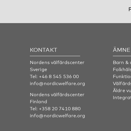
F
KONTAKT
ÄMNE
Nordens välfärdscenter
Barn &
Sverige
Folkhäl
Tel:
+46 8 545 536 00
Funktio
info@nordicwelfare.org
Välfärd
Äldre v
Nordens välfärdscenter
Integra
Finland
Tel:
+358 20 7410 880
info@nordicwelfare.org