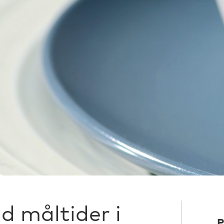
id måltider i
P