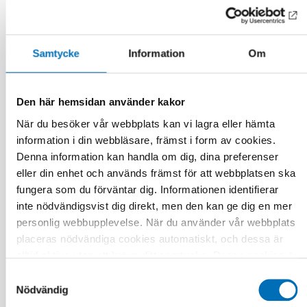
Samtycke
Information
Om
Den här hemsidan använder kakor
När du besöker vår webbplats kan vi lagra eller hämta
information i din webbläsare, främst i form av cookies.
Denna information kan handla om dig, dina preferenser
eller din enhet och används främst för att webbplatsen ska
fungera som du förväntar dig. Informationen identifierar
FUNKTIONSHINDER
17 jun 2026
inte nödvändigsvist dig direkt, men den kan ge dig en mer
“Active citizenship is not a privilege; it is a
personlig webbupplevelse. När du använder vår webbplats
right”
placeras nödvändiga cookies automatiskt, och dessa är
alltid aktiva utan att kräva ditt samtycke. Dessa cookies är
nödvändiga för att du ska kunna använda webbplatsen och
Samtyckesval
dess funktioner. Vi respekterar din integritet, och du kan
Nödvändig
välja vilka ytterligare cookies (statistiska, preferens,