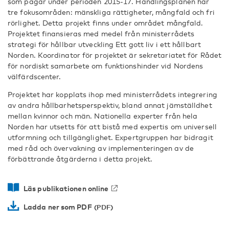
som pågår under perioden 2015-17. Handlingsplanen har
tre fokusområden: mänskliga rättigheter, mångfald och fri
rörlighet. Detta projekt finns under området mångfald.
Projektet finansieras med medel från ministerrådets
strategi för hållbar utveckling Ett gott liv i ett hållbart
Norden. Koordinator för projektet är sekretariatet för Rådet
för nordiskt samarbete om funktionshinder vid Nordens
välfärdscenter.
Projektet har kopplats ihop med ministerrådets integrering
av andra hållbarhetsperspektiv, bland annat jämställdhet
mellan kvinnor och män. Nationella experter från hela
Norden har utsetts för att bistå med expertis om universell
utformning och tillgänglighet. Expertgruppen har bidragit
med råd och övervakning av implementeringen av de
förbättrande åtgärderna i detta projekt.
Läs publikationen online
Ladda ner som PDF