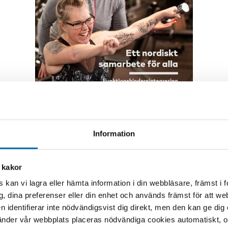
Information
RAPPORT
-
FUNKTIONSHINDER
15 sep 2021
Ett nordiskt samarbete för
 kakor
alla –
 kan vi lagra eller hämta information i din webbläsare, främst i
Funktionshindersintegrering
g, dina preferenser eller din enhet och används främst för att 
i Nordiska ministerrådets
en identifierar inte nödvändigsvist dig direkt, men den kan ge dig
verksamhet 2021
der vår webbplats placeras nödvändiga cookies automatiskt, och