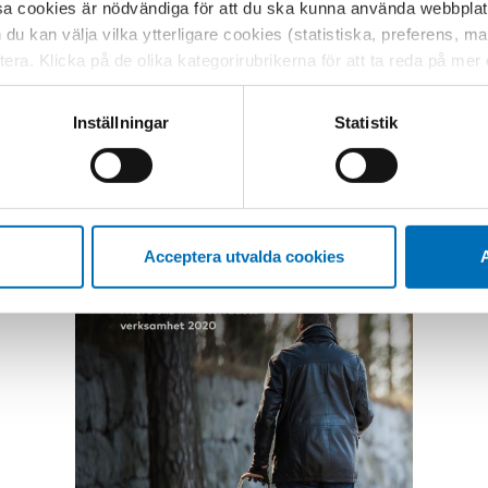
sa cookies är nödvändiga för att du ska kunna använda webbplat
Det nordiska samarbetet ska vara
h du kan välja vilka ytterligare cookies (statistiska, preferens, 
tillgängligt och inkluderande, och den
ptera. Klicka på de olika kategorirubrikerna för att ta reda på me
politik som genereras ska vara relevant
bservera att blockering av cookies kan påverka din upplevelse av
för alla nordbor [...]
t vår webbplats tidigare och accepterat användningen av cookies
Inställningar
Statistik
tessinställningarna i din webbläsare.
Acceptera utvalda cookies
A