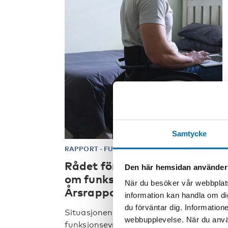
Samtycke
RAPPORT
-
FUNKTIONSHINDER
23 maj 2023
Rådet för nordisk samarbeid
Den här hemsidan använder
om funksjonshinder –
När du besöker vår webbplats
Årsrapport 2022
information kan handla om di
du förväntar dig. Information
Situasjonen til personer med nedsatt
webbupplevelse. När du använ
funksjonsevne i kriser og krig var et av