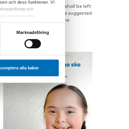
sen och dess funktioner. Vi
No person with a disability shall be left
marknadsföring och
behind. This report presents suggested
r och anpassa dina
indicators for monitoring the
 webbplatsen och de tjänster
implementation of t [...]
 kan du alltid radera dem
Marknadsföring
cceptera alla kakor