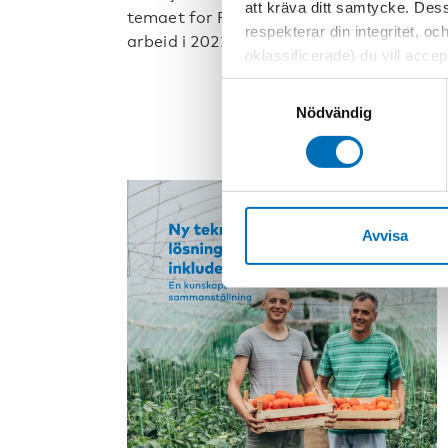
att kräva ditt samtycke. Des
temaet for Funksjonshindersrådets
respekterar din integritet, oc
arbeid i 2022. An [...]
oklassificerade) du vill acce
inställningar för cookies. O
Samtyckesval
vi erbjuder. Om du har besök
Nödvändig
genom att navigera till sekre
Avvisa