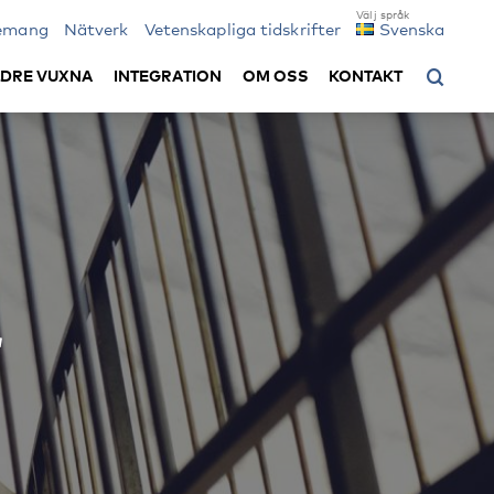
emang
Nätverk
Vetenskapliga tidskrifter
Svenska
LDRE VUXNA
INTEGRATION
OM OSS
KONTAKT
r