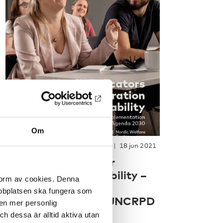
Om
RAPPORT
-
FUNKTIONSHINDER
18 jun 2021
Nordic indicators for
cooperation on disability –
 form av cookies. Denna
Monitoring the
webbplatsen ska fungera som
implementation of UNCRPD
 en mer personlig
and Agenda 2030
 dessa är alltid aktiva utan