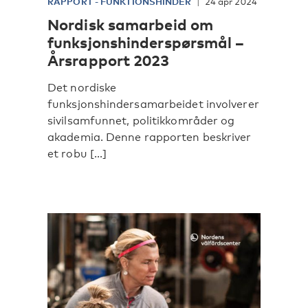
RAPPORT
-
FUNKTIONSHINDER
24 apr 2024
Nordisk samarbeid om
funksjonshinderspørsmål –
Årsrapport 2023
Det nordiske
funksjonshindersamarbeidet involverer
sivilsamfunnet, politikkområder og
akademia. Denne rapporten beskriver
et robu [...]