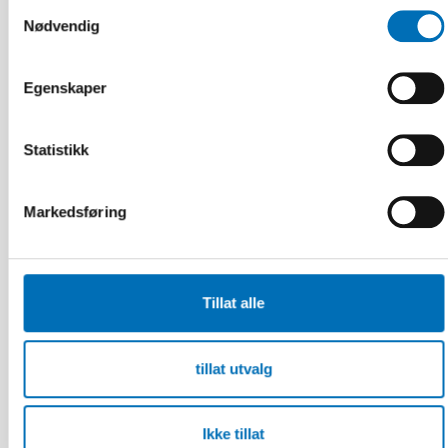
Samtykkevalg
Nødvendig
Egenskaper
Statistikk
Markedsføring
Tillat alle
FUNKSJONSHINDER
2 mai 2025
tillat utvalg
Nordisk samarbeid om
funksjonshinderspørsmål – Årsrapport 2024
Ikke tillat