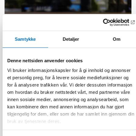
Samtykke
Detaljer
Om
Denne nettsiden anvender cookies
Vi bruker informasjonskapsler for å gi innhold og annonser
et personlig preg, for å levere sosiale mediefunksjoner og
for å analysere trafikken vår. Vi deler dessuten informasjon
om hvordan du bruker nettstedet vårt, med partnerne våre
FUNKSJONSHINDER
innen sosiale medier, annonsering og analysearbeid, som
17 jun 2026
kan kombinere den med annen informasjon du har gjort
“Active citizenship is not a privilege; it is a
tilgjengelig for dem, eller som de har samlet inn gjennom din
right”
bruk av tjenestene deres.