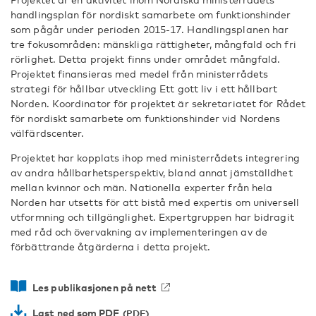
handlingsplan för nordiskt samarbete om funktionshinder
som pågår under perioden 2015-17. Handlingsplanen har
tre fokusområden: mänskliga rättigheter, mångfald och fri
rörlighet. Detta projekt finns under området mångfald.
Projektet finansieras med medel från ministerrådets
strategi för hållbar utveckling Ett gott liv i ett hållbart
Norden. Koordinator för projektet är sekretariatet för Rådet
för nordiskt samarbete om funktionshinder vid Nordens
välfärdscenter.
Projektet har kopplats ihop med ministerrådets integrering
av andra hållbarhetsperspektiv, bland annat jämställdhet
mellan kvinnor och män. Nationella experter från hela
Norden har utsetts för att bistå med expertis om universell
utformning och tillgänglighet. Expertgruppen har bidragit
med råd och övervakning av implementeringen av de
förbättrande åtgärderna i detta projekt.
Les publikasjonen på nett
Last ned som PDF