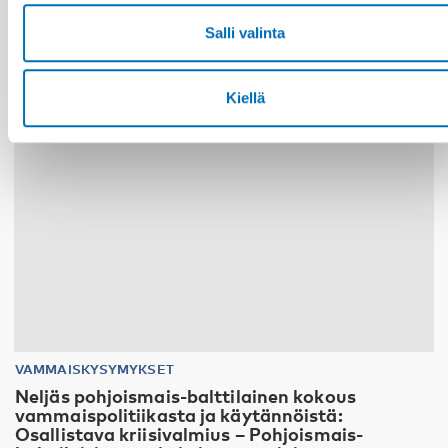
Salli valinta
10
11
MARRAS
2026
Kiellä
VAMMAISKYSYMYKSET
Neljäs pohjoismais-balttilainen kokous
vammaispolitiikasta ja käytännöistä:
Osallistava kriisivalmius – Pohjoismais-