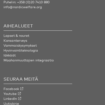
Puhelin:
+358 (0)20 7410 880
info@nordicwelfare.org
AIHEALUEET
Lapset & nouret
Kansanterveys
Vammaiskysymykset
Hyvinvointiteknologia
Iäkkäät
Maahanmuuttajien integraatio
SEURAA MEITÄ
Facebook
Youtube
LinkedIn
Uutiskirje