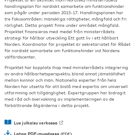
handlingsplan för nordiskt samarbete om funktionshinder
som pågår under perioden 2015-17. Handlingsplanen har
tre fokusområden: mänskliga rättigheter, mångfald och fri
rörlighet. Detta projekt finns under området mångfald.
Projektet finansieras med medel från ministerrådets
strategi för hållbar utveckling Ett gott liv i ett hållbart
Norden. Koordinator för projektet är sekretariatet för Rådet
för nordiskt samarbete om funktionshinder vid Nordens
välfärdscenter.
Projektet har kopplats ihop med ministerrådets integrering
av andra hållbarhetsperspektiv, bland annat jämställdhet
mellan kvinnor och män. Nationella experter från hela
Norden har utsetts för att bistå med expertis om universell
utformning och tillgänglighet. Expertgruppen har bidragit
med råd och övervakning av implementeringen av de
förbättrande åtgärderna i detta projekt.
Lue julkaisu verkossa
Lataa PDF-muodossa