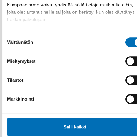
Kumppanimme voivat yhdistää näitä tietoja muihin tietoihin,
joita olet antanut heille tai joita on kerätty, kun olet käyttänyt
heidän palvelujaan.
Suostumuksen
Välttämätön
valinta
Mieltymykset
Tilastot
Markkinointi
VAMMAISKYSYMYKSET
2 touko 2025
Nordisk samarbeid om
funksjonshinderspørsmål – Årsrapport 2024
Salli kaikki