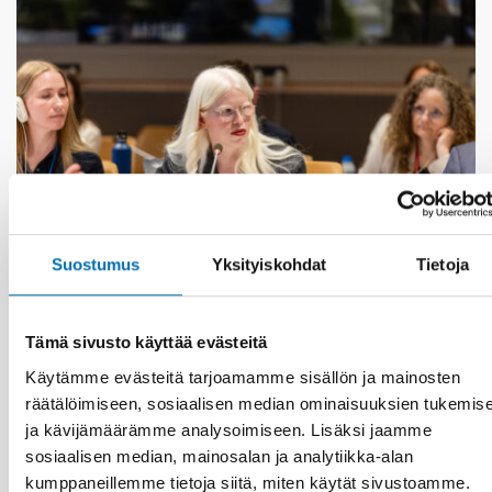
Suostumus
Yksityiskohdat
Tietoja
Tämä sivusto käyttää evästeitä
VAMMAISKYSYMYKSET
17 kesä 2026
Käytämme evästeitä tarjoamamme sisällön ja mainosten
“Active citizenship is not a privilege; it is a
räätälöimiseen, sosiaalisen median ominaisuuksien tukemis
right”
ja kävijämäärämme analysoimiseen. Lisäksi jaamme
sosiaalisen median, mainosalan ja analytiikka-alan
kumppaneillemme tietoja siitä, miten käytät sivustoamme.