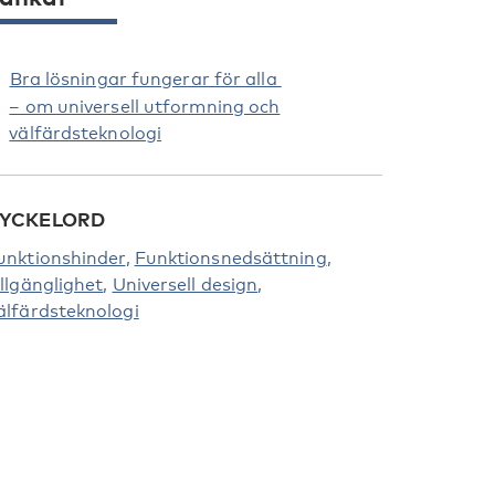
Bra lösningar fungerar för alla
– om universell utformning och
välfärdsteknologi
YCKELORD
unktionshinder
Funktionsnedsättning
illgänglighet
Universell design
älfärdsteknologi