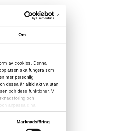
Om
 form av cookies. Denna
webbplatsen ska fungera som
 en mer personlig
 dessa är alltid aktiva utan
sen och dess funktioner. Vi
marknadsföring och
r och anpassa dina
 webbplatsen och de tjänster
 kan du alltid radera dem
Marknadsföring