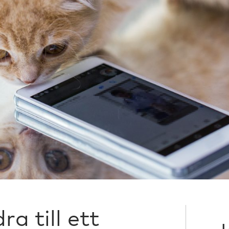
ra till ett
L