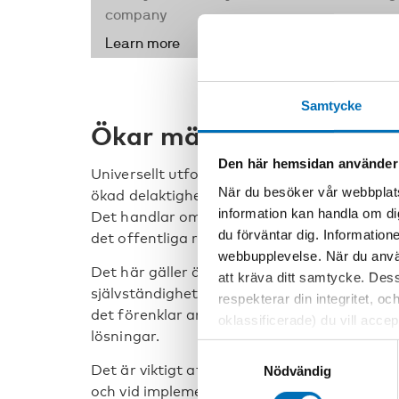
Samtycke
Ökar människors självs
Den här hemsidan använder
Universellt utformad teknologi kan bidra till
När du besöker vår webbplats
ökad delaktighet för alla, men särskilt för
information kan handla om di
Det handlar om arbetsplatser, inom politiken
du förväntar dig. Information
det offentliga rummet och mer.
webbupplevelse. När du använ
Det här gäller även för universellt utformad
att kräva ditt samtycke. Des
självständighet. När det fungerar som bäst 
respekterar din integritet, oc
det förenklar arbetsförhållandena för perso
oklassificerade) du vill acce
lösningar.
inställningar för cookies. O
Samtyckesval
vi erbjuder. Om du har besök
Det är viktigt att ha med slutanvändarna n
Nödvändig
genom att navigera till sekre
och vid implementering av teknik. Att utvec