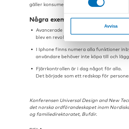
gäller konsumentprodukter än hjälpmedel.
Några exempel på detta:
Avvisa
Avancerade telefoner där det går att rin
blev en revolution för döva – resultatet
I Iphone finns numera alla funktioner in
användare behöver inte köpa till och lägg
Fjärrkontrollen är i dag något för alla.
Det började som ett redskap för persone
Konferensen Universal Design and New Tec
det norska ordförandeskapet inom Nordiska
og familiedirektoratet, Bufdir.