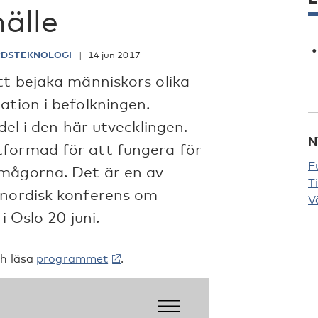
hälle
ÄRDSTEKNOLOGI
14 jun 2017
tt bejaka människors olika
ation i befolkningen.
del i den här utvecklingen.
N
tformad för att fungera för
F
rmågorna. Det är en av
T
 nordisk konferens om
V
i Oslo 20 juni.
ch läsa
programmet
.