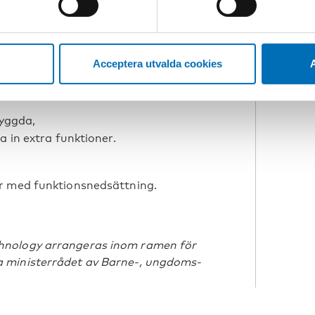
Acceptera utvalda cookies
A
ga med bild
 av vanlig konsumentprodukt.
byggda,
a in extra funktioner.
r med funktionsnedsättning.
hnology arrangeras inom ramen för
 ministerrådet av Barne-, ungdoms-