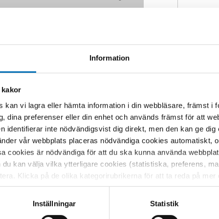
Information
tändighet
 kakor
 ett jämlikare samhälle, mer frihet och
 kan vi lagra eller hämta information i din webbläsare, främst i
 personer med funktionsnedsättning.
g, dina preferenser eller din enhet och används främst för att 
, utformning av bostäder, tillgång till
en identifierar inte nödvändigsvist dig direkt, men den kan ge dig
der vår webbplats placeras nödvändiga cookies automatiskt, och
 välfärdsteknologi som bidrar till
sa cookies är nödvändiga för att du ska kunna använda webbplat
ökar självständigheten för brukarna,
h du kan välja vilka ytterligare cookies (statistiska, preferens, 
nalen och det blir kostnadseffektiva
ptera. Klicka på de olika kategorirubrikerna för att ta reda på me
bservera att blockering av cookies kan påverka din upplevelse av
t vår webbplats tidigare och accepterat användningen av cookies
är man tar fram produkter och tjänster
Inställningar
Statistik
tessinställningarna i din webbläsare.
kla produkter går snabbare när det