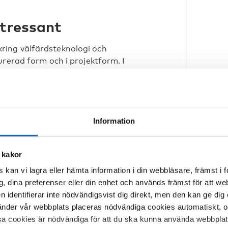
ntressant
ing välfärdsteknologi och
urerad form och i projektform. I
gionform som genomfördes första
Finland. I stort sett all vård och
r ingår i de nya välfärdsområdena,
Information
å betydelsen av samarbete mellan
 kakor
tioner för att uppnå en integrerad
 kan vi lagra eller hämta information i din webbläsare, främst i
med stöd av välfärdsteknologi och
g, dina preferenser eller din enhet och används främst för att 
en identifierar inte nödvändigsvist dig direkt, men den kan ge dig
llit och nätverkande för att kunna
der vår webbplats placeras nödvändiga cookies automatiskt, och
 centrum.
sa cookies är nödvändiga för att du ska kunna använda webbplat