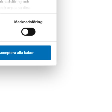
marknadsföring och
r och anpassa dina
 webbplatsen och de tjänster
 kan du alltid radera dem
Marknadsföring
cceptera alla kakor