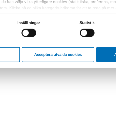
h du kan välja vilka ytterligare cookies (statistiska, preferens, 
PD,
samarbetade Nordens
ptera. Klicka på de olika kategorirubrikerna för att ta reda på me
ntrum i region Västerbotten. iVOPD är
bservera att blockering av cookies kan påverka din upplevelse av
rad vård och omsorg på distans.
t vår webbplats tidigare och accepterat användningen av cookies
aktiviteter som genomförs i
Inställningar
Statistik
tessinställningarna i din webbläsare.
s vision 2030
. iVOPD är tvärsektoriellt
inom välfärdssektorn och grön
Acceptera utvalda cookies
A