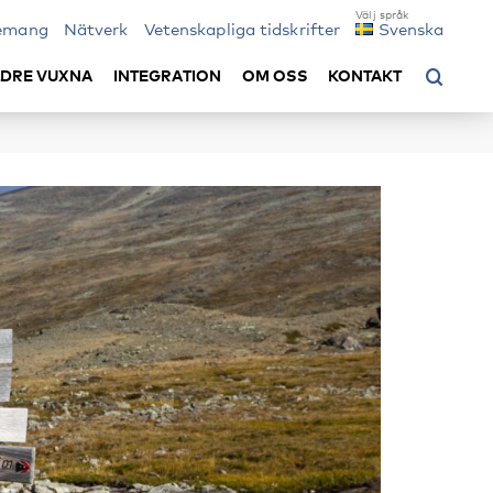
emang
Nätverk
Vetenskapliga tidskrifter
Svenska
LDRE VUXNA
INTEGRATION
OM OSS
KONTAKT