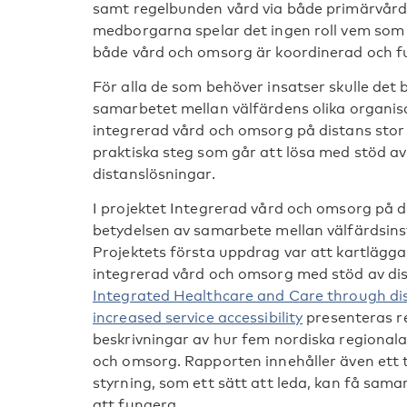
samt regelbunden vård via både primärvård 
medborgarna spelar det ingen roll vem som 
både vård och omsorg är koordinerad och f
För alla de som behöver insatser skulle det
samarbetet mellan välfärdens olika organis
integrerad vård och omsorg på distans sto
praktiska steg som går att lösa med stöd av
distanslösningar.
I projektet Integrerad vård och omsorg på d
betydelsen av samarbete mellan välfärdsinst
Projektets första uppdrag var att kartlägg
integrerad vård och omsorg med stöd av dis
Integrated Healthcare and Care through dis
increased service accessibility
presenteras r
beskrivningar av hur fem nordiska regional
och omsorg. Rapporten innehåller även ett 
styrning, som ett sätt att leda, kan få sa
att fungera.