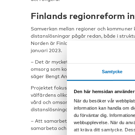
Finlands regionreform i
Samverkan mellan regioner och kommuner kr
distanslösningar pågår redan, både i strukt
Norden är Finland först ut med en stor re
januari 2023.
– Det är mycket intressant det som nu sker i 
omsorg som kommunerna har haft ansvar fö
Samtycke
säger Bengt Andersson.
Projektet fokuserar i större utsträckning p
Den här hemsidan använder
välfärdens olika verksamheter och organisa
När du besöker vår webbplats
vård och omsorg för medborgarna i Norden 
information kan handla om di
distanslösningar.
du förväntar dig. Information
– Att samarbeta kan vara svårt! Det krävs ti
webbupplevelse. När du använ
samarbeta och sätta medborgarnas behov i
att kräva ditt samtycke. Des