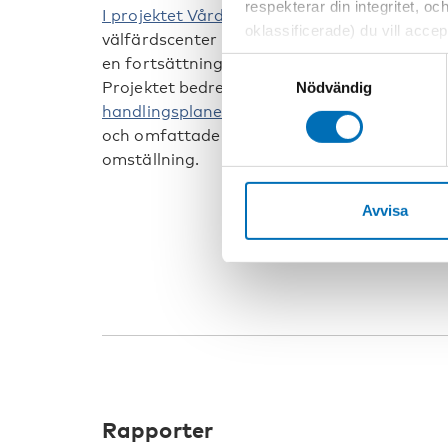
respekterar din integritet, oc
I projektet Vård och omsorg på distans, VO
oklassificerade) du vill acce
välfärdscenter med Glesbygdsmedicinskt ce
inställningar för cookies. O
en fortsättning på det arbetet och Integre
Samtyckesval
vi erbjuder. Om du har besök
Projektet bedrevs inom ramen för särskilda 
Nödvändig
genom att navigera till sekre
handlingsplanen för Nordiska ministerrådet
och omfattade bland annat arbetsmarknad 
omställning.
Avvisa
Rapporter