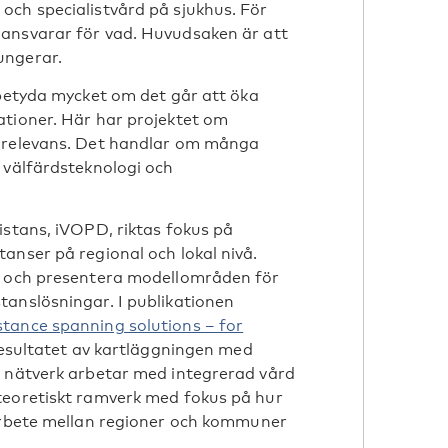
och specialistvård på sjukhus. För
ansvarar för vad. Huvudsaken är att
ungerar.
 betyda mycket om det går att öka
ationer. Här har projektet om
r relevans. Det handlar om många
 välfärdsteknologi och
istans, iVOPD, riktas fokus på
anser på regional och lokal nivå.
a och presentera modellområden för
tanslösningar. I publikationen
tance spanning solutions – for
esultatet av kartläggningen med
a nätverk arbetar med integrerad vård
teoretiskt ramverk med fokus på hur
marbete mellan regioner och kommuner