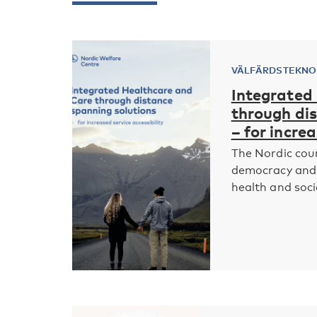
VÄLFÄRDSTEKNO
Integrated
through di
– for increa
The Nordic coun
democracy and o
health and socia