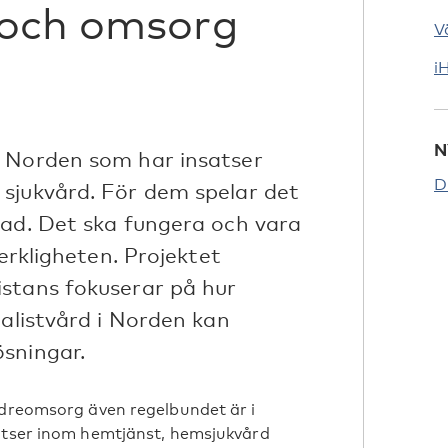
 och omsorg
V
i
N
i Norden som har insatser
D
sjukvård. För dem spelar det
vad. Det ska fungera och vara
verkligheten. Projektet
stans fokuserar på hur
ialistvård i Norden kan
sningar.
ldreomsorg även regelbundet är i
satser inom hemtjänst, hemsjukvård