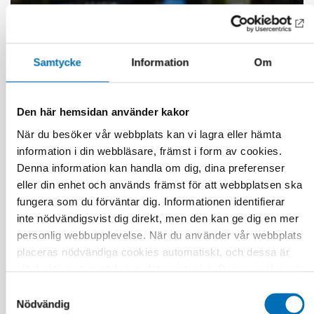
Samtycke
Information
Om
Den här hemsidan använder kakor
När du besöker vår webbplats kan vi lagra eller hämta
information i din webbläsare, främst i form av cookies.
Denna information kan handla om dig, dina preferenser
eller din enhet och används främst för att webbplatsen ska
fungera som du förväntar dig. Informationen identifierar
FUNKTIONSHINDER
inte nödvändigsvist dig direkt, men den kan ge dig en mer
17 jun 2026
personlig webbupplevelse. När du använder vår webbplats
“Active citizenship is not a privilege; it is a
placeras nödvändiga cookies automatiskt, och dessa är
right”
alltid aktiva utan att kräva ditt samtycke. Dessa cookies är
nödvändiga för att du ska kunna använda webbplatsen och
Samtyckesval
dess funktioner. Vi respekterar din integritet, och du kan
Nödvändig