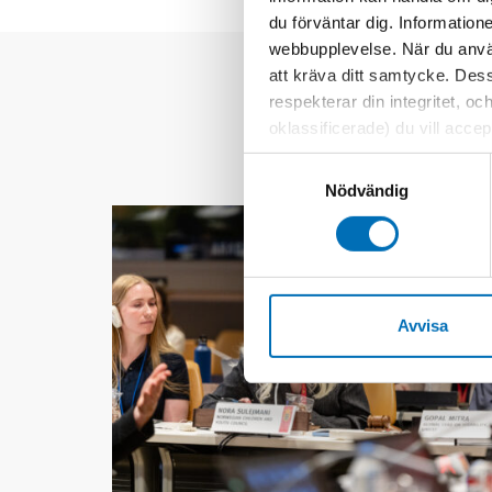
du förväntar dig. Information
webbupplevelse. När du använ
att kräva ditt samtycke. Des
respekterar din integritet, oc
oklassificerade) du vill acce
inställningar för cookies. O
Samtyckesval
vi erbjuder. Om du har besök
Nödvändig
genom att navigera till sekre
Avvisa