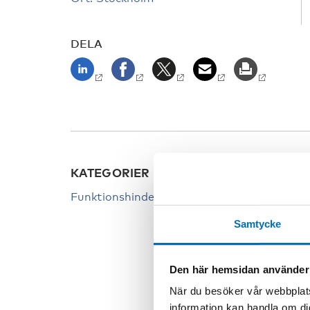
DELA
KATEGORIER
NYCK
Funktionshinder
Funkti
Funkti
Samtycke
Tillgä
Den här hemsidan använder
När du besöker vår webbplats
information kan handla om di