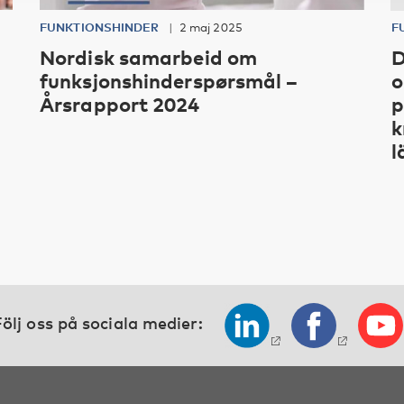
FUNKTIONSHINDER
2 maj 2025
F
Nordisk samarbeid om
D
funksjonshinderspørsmål –
o
Årsrapport 2024
p
k
l
ölj oss på sociala medier: