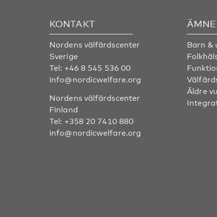
KONTAKT
ÄMNE
Nordens välfärdscenter
Barn &
Sverige
Folkhäl
Tel:
+46 8 545 536 00
Funktio
info@nordicwelfare.org
Välfärd
Äldre v
Nordens välfärdscenter
Integra
Finland
Tel:
+358 20 7410 880
info@nordicwelfare.org