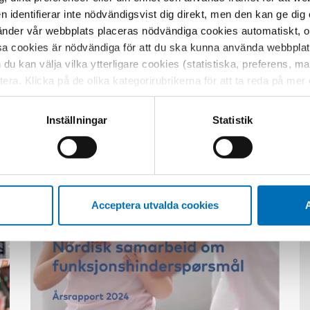
en identifierar inte nödvändigsvist dig direkt, men den kan ge dig
der vår webbplats placeras nödvändiga cookies automatiskt, och
sa cookies är nödvändiga för att du ska kunna använda webbplat
h du kan välja vilka ytterligare cookies (statistiska, preferens, 
Relaterat innehåll
ptera. Klicka på de olika kategorirubrikerna för att ta reda på me
bservera att blockering av cookies kan påverka din upplevelse av
t vår webbplats tidigare och accepterat användningen av cookies
Inställningar
Statistik
tessinställningarna i din webbläsare.
Acceptera utvalda cookies
A