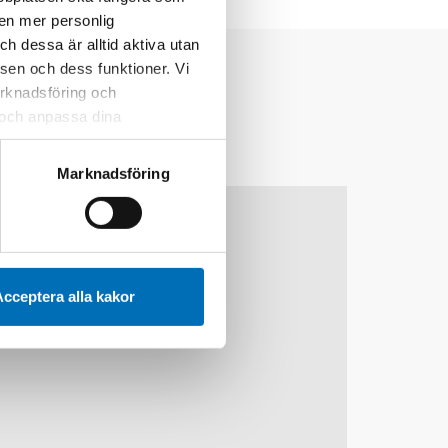
 en mer personlig
 dessa är alltid aktiva utan
sen och dess funktioner. Vi
marknadsföring och
r och anpassa dina
 webbplatsen och de tjänster
 kan du alltid radera dem
Marknadsföring
10
11
nov
2026
cceptera alla kakor