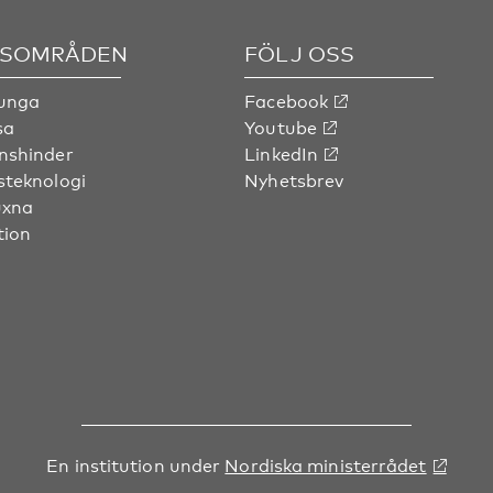
SOMRÅDEN
FÖLJ OSS
 unga
Facebook
sa
Youtube
nshinder
LinkedIn
steknologi
Nyhetsbrev
uxna
tion
En institution under
Nordiska ministerrådet