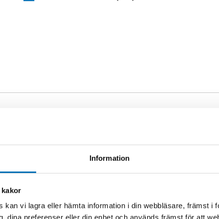
ELORD
onshinder
onsnedsättning
Information
nglighet
 kakor
 kan vi lagra eller hämta information i din webbläsare, främst i
g, dina preferenser eller din enhet och används främst för att 