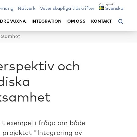
emang
Nätverk
Vetenskapliga tidskrifter
Svenska
LDRE VUXNA
INTEGRATION
OM OSS
KONTAKT
erksamhet
rspektiv och
diska
rksamhet
ott exempel i fråga om både
 projektet "Integrering av