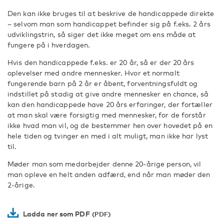
Den kan ikke bruges til at beskrive de handicappede direkte
– selvom man som handicappet befinder sig på f.eks. 2 års
udviklingstrin, så siger det ikke meget om ens måde at
fungere på i hverdagen.
Hvis den handicappede f.eks. er 20 år, så er der 20 års
oplevelser med andre mennesker. Hvor et normalt
fungerende barn på 2 år er åbent, forventningsfuldt og
indstillet på stadig at give andre mennesker en chance, så
kan den handicappede have 20 års erfaringer, der fortæller
at man skal være forsigtig med mennesker, for de forstår
ikke hvad man vil, og de bestemmer hen over hovedet på en
hele tiden og tvinger en med i alt muligt, man ikke har lyst
til.
Møder man som medarbejder denne 20-årige person, vil
man opleve en helt anden adfærd, end når man møder den
2-årige.
Ladda ner som PDF