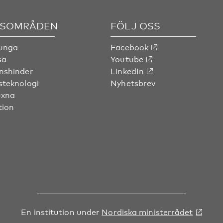
SOMRÅDEN
FÖLJ OSS
 unga
Facebook
sa
Youtube
nshinder
LinkedIn
steknologi
Nyhetsbrev
uxna
tion
En institution under
Nordiska ministerrådet