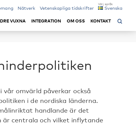
emang
Nätverk
Vetenskapliga tidskrifter
Svenska
LDRE VUXNA
INTEGRATION
OM OSS
KONTAKT
hinderpolitiken
 i vår omvärld påverkar också
olitiken i de nordiska länderna.
målinriktat handlande är det
m är centrala och vilket inflytande