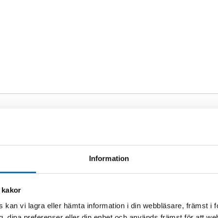
ELORD
onshinder
onsnedsättning
Information
nglighet
 kakor
 kan vi lagra eller hämta information i din webbläsare, främst i
g, dina preferenser eller din enhet och används främst för att 