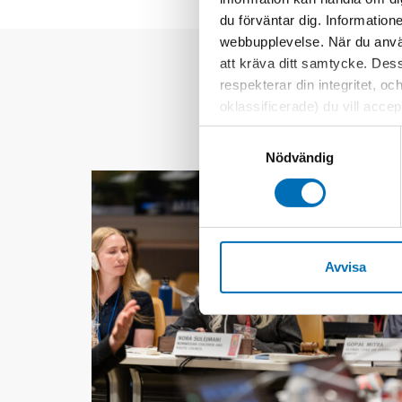
du förväntar dig. Information
webbupplevelse. När du använ
att kräva ditt samtycke. Des
respekterar din integritet, oc
oklassificerade) du vill acce
inställningar för cookies. O
Samtyckesval
vi erbjuder. Om du har besök
Nödvändig
genom att navigera till sekre
Avvisa