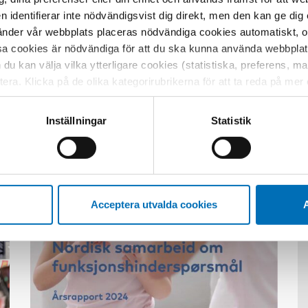
en identifierar inte nödvändigsvist dig direkt, men den kan ge dig
der vår webbplats placeras nödvändiga cookies automatiskt, och
sa cookies är nödvändiga för att du ska kunna använda webbplat
h du kan välja vilka ytterligare cookies (statistiska, preferens, 
Relaterat innehåll
ptera. Klicka på de olika kategorirubrikerna för att ta reda på me
bservera att blockering av cookies kan påverka din upplevelse av
t vår webbplats tidigare och accepterat användningen av cookies
Inställningar
Statistik
tessinställningarna i din webbläsare.
Acceptera utvalda cookies
A