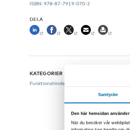
ISBN: 978-87-7919-070-2
DELA
KATEGORIER
NYCK
Funktionshinder
Funkti
Funkti
Samtycke
Tillgä
Den här hemsidan använder
När du besöker vår webbplats
information kan handla om di