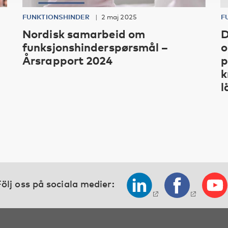
FUNKTIONSHINDER
2 maj 2025
F
Nordisk samarbeid om
D
funksjonshinderspørsmål –
o
Årsrapport 2024
p
k
l
ölj oss på sociala medier: