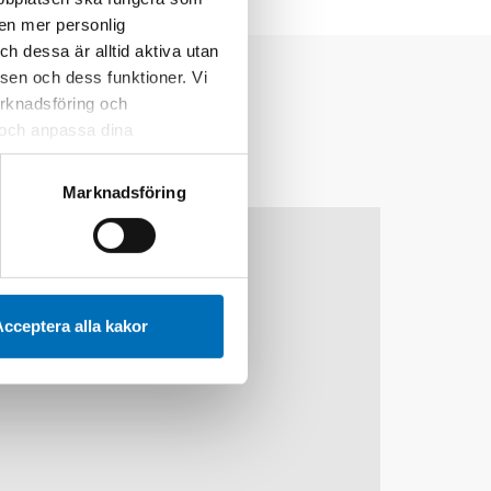
 en mer personlig
 dessa är alltid aktiva utan
sen och dess funktioner. Vi
marknadsföring och
r och anpassa dina
 webbplatsen och de tjänster
 kan du alltid radera dem
Marknadsföring
10
11
nov
2026
cceptera alla kakor