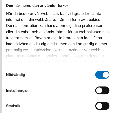
FUNKTIONSHINDER
Den här hemsidan använder kakor
27 nov 2025
AI transforming working life for persons with
När du besöker vår webbplats kan vi lagra eller hämta
disabilities
information i din webbläsare, främst i form av cookies.
Denna information kan handla om dig, dina preferenser
eller din enhet och används främst för att webbplatsen ska
fungera som du förväntar dig. Informationen identifierar
inte nödvändigsvist dig direkt, men den kan ge dig en mer
personlig webbupplevelse. När du använder vår webbplats
placeras nödvändiga cookies automatiskt, och dessa är
alltid aktiva utan att kräva ditt samtycke. Dessa cookies är
nödvändiga för att du ska kunna använda webbplatsen och
Samtyckesval
dess funktioner. Vi respekterar din integritet, och du kan
Nödvändig
välja vilka ytterligare cookies (statistiska, preferens,
marknadsföring och oklassificerade) du vill acceptera.
Inställningar
Klicka på de olika kategorirubrikerna för att ta reda på mer
och anpassa dina inställningar för cookies. Observera att
blockering av cookies kan påverka din upplevelse av
Statistik
webbplatsen och de tjänster vi erbjuder. Om du har besökt