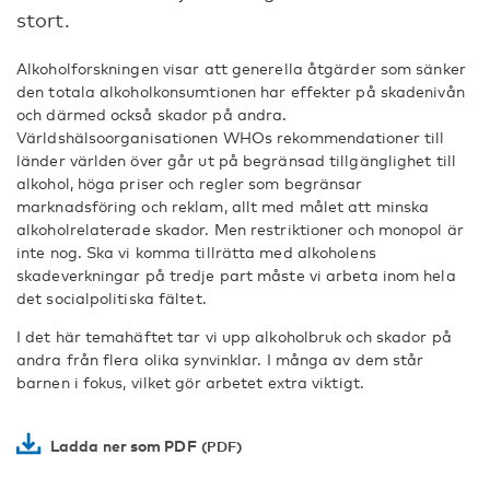
stort.
Alkoholforskningen visar att generella åtgärder som sänker
den totala alkoholkonsumtionen har effekter på skadenivån
och därmed också skador på andra.
Världshälsoorganisationen WHOs rekommendationer till
länder världen över går ut på begränsad tillgänglighet till
alkohol, höga priser och regler som begränsar
marknadsföring och reklam, allt med målet att minska
alkoholrelaterade skador. Men restriktioner och monopol är
inte nog. Ska vi komma tillrätta med alkoholens
skadeverkningar på tredje part måste vi arbeta inom hela
det socialpolitiska fältet.
I det här temahäftet tar vi upp alkoholbruk och skador på
andra från flera olika synvinklar. I många av dem står
barnen i fokus, vilket gör arbetet extra viktigt.
Ladda ner som PDF