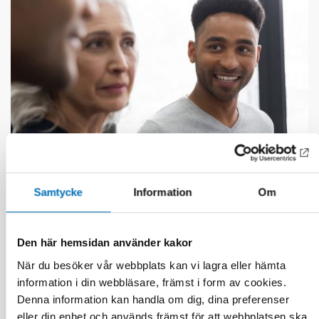
Samtycke
Information
Om
FOLKHÄLSA
21 jan 2021
First call for abstracts: Nordic Alcohol and
Den här hemsidan använder kakor
Drug Researchers’ Assembly 2021
När du besöker vår webbplats kan vi lagra eller hämta
information i din webbläsare, främst i form av cookies.
Denna information kan handla om dig, dina preferenser
eller din enhet och används främst för att webbplatsen ska