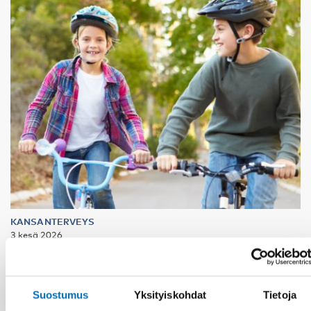
KANSANTERVEYS
3 kesä 2026
Nordic project on health economics – how can
we calculate the cost of public health?
Suostumus
Yksityiskohdat
Tietoja