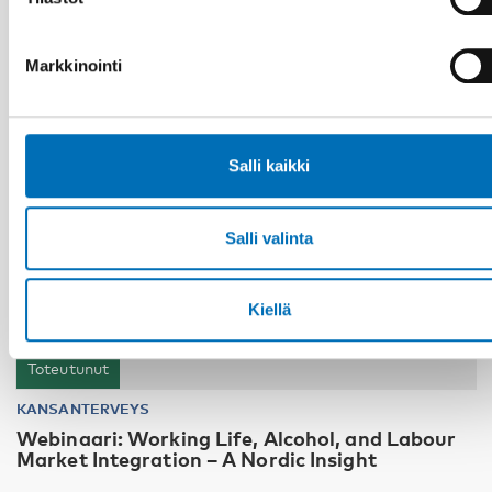
19
MARRAS
2024
Markkinointi
Salli kaikki
Salli valinta
Kiellä
Toteutunut
KANSANTERVEYS
Webinaari: Working Life, Alcohol, and Labour
Market Integration – A Nordic Insight