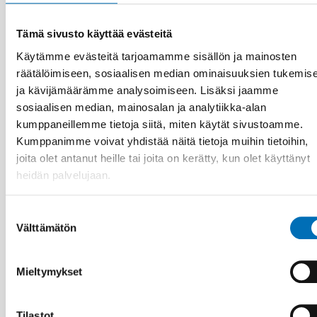
Tämä sivusto käyttää evästeitä
Käytämme evästeitä tarjoamamme sisällön ja mainosten
räätälöimiseen, sosiaalisen median ominaisuuksien tukemis
ja kävijämäärämme analysoimiseen. Lisäksi jaamme
sosiaalisen median, mainosalan ja analytiikka-alan
kumppaneillemme tietoja siitä, miten käytät sivustoamme.
Kumppanimme voivat yhdistää näitä tietoja muihin tietoihin,
joita olet antanut heille tai joita on kerätty, kun olet käyttänyt
heidän palvelujaan.
Suostumuksen
Välttämätön
valinta
KANSANTERVEYS
15 huhti 2026
Mieltymykset
Nordic Welfare Forum 2025: Nordic trust in a
changing world
Tilastot