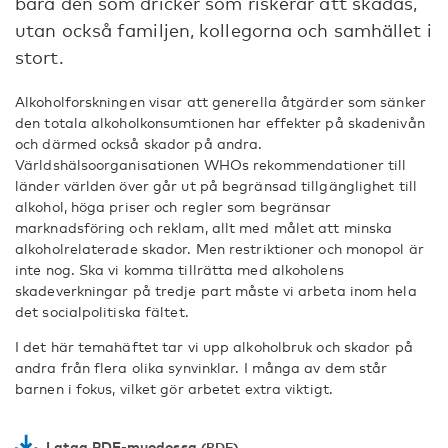
bara den som dricker som riskerar att skadas,
utan också familjen, kollegorna och samhället i
stort.
Alkoholforskningen visar att generella åtgärder som sänker
den totala alkoholkonsumtionen har effekter på skadenivån
och därmed också skador på andra.
Världshälsoorganisationen WHOs rekommendationer till
länder världen över går ut på begränsad tillgänglighet till
alkohol, höga priser och regler som begränsar
marknadsföring och reklam, allt med målet att minska
alkoholrelaterade skador. Men restriktioner och monopol är
inte nog. Ska vi komma tillrätta med alkoholens
skadeverkningar på tredje part måste vi arbeta inom hela
det socialpolitiska fältet.
I det här temahäftet tar vi upp alkoholbruk och skador på
andra från flera olika synvinklar. I många av dem står
barnen i fokus, vilket gör arbetet extra viktigt.
Lataa PDF-muodossa