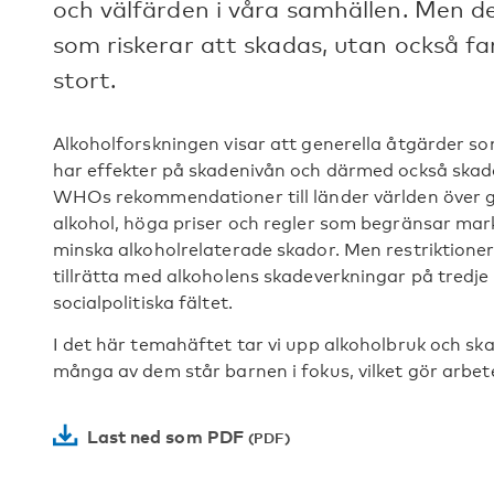
och välfärden i våra samhällen. Men de
som riskerar att skadas, utan också fam
stort.
Alkoholforskningen visar att generella åtgärder s
har effekter på skadenivån och därmed också skad
WHOs rekommendationer till länder världen över går
alkohol, höga priser och regler som begränsar mar
minska alkoholrelaterade skador. Men restriktione
tillrätta med alkoholens skadeverkningar på tredje
socialpolitiska fältet.
I det här temahäftet tar vi upp alkoholbruk och skad
många av dem står barnen i fokus, vilket gör arbetet
Last ned som PDF