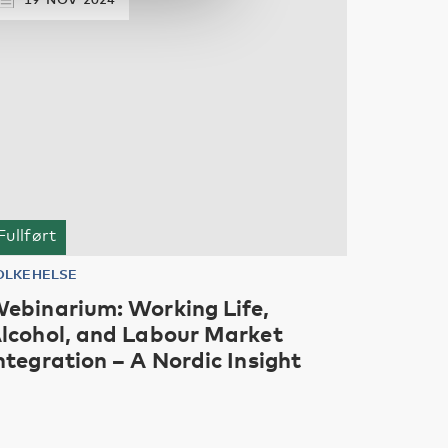
Fullført
OLKEHELSE
ebinarium: Working Life,
lcohol, and Labour Market
ntegration – A Nordic Insight