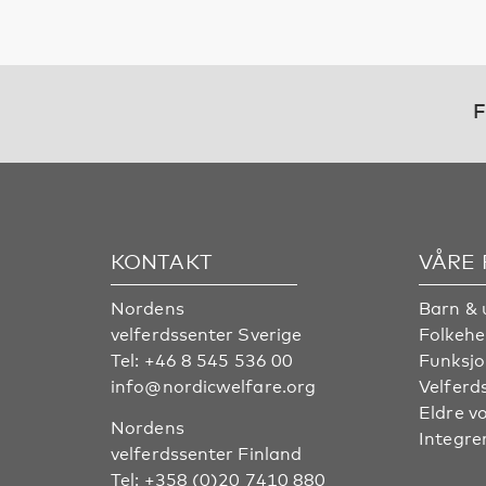
F
KONTAKT
VÅRE
Nordens
Barn & 
velferdssenter Sverige
Folkehe
Tel:
+46 8 545 536 00
Funksjo
info@nordicwelfare.org
Velferd
Eldre v
Nordens
Integre
velferdssenter Finland
Tel:
+358 (0)20 7410 880