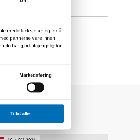
Om
iale mediefunksjoner og for å
 med partnerne våre innen
u har gjort tilgjengelig for
Markedsføring
Tillat alle
19
NOV
2024