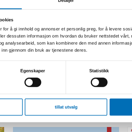
Detaljer
ookies
 for å gi innhold og annonser et personlig preg, for å levere sos
deler dessuten informasjon om hvordan du bruker nettstedet vårt,
og analysearbeid, som kan kombinere den med annen informasjon d
 inn gjennom din bruk av tjenestene deres.
Egenskaper
Statistikk
Relatert innhold
tillat utvalg