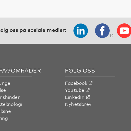
ølg oss på sosiale medier:
 FAGOMRÅDER
FØLG OSS
unge
Facebook
lse
Youtube
nshinder
LinkedIn
steknologi
Nyhetsbrev
oksne
ring