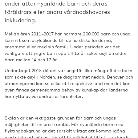
underlättar nyanlända barn och deras
föräldrars eller andra vårdnadshavares
inkludering.
Mellan åren 2011–2017 har närmare 200 000 barn och unga
kommit som asylsökande till de nordiska länderna,
ensamma eller med sin familj. Under perioden var det
vanligare att yngre barn upp till 13 år sökte asyl än äldre
barn mellan 14 och 17 år.
Undantaget 2015 då det var ungefär lika många äldre barn
som sökte asyl i Norden, se diagrammet nedan. Behoven och
utmaningarna kan se olika ut i respektive land men det kan
även finnas gemensamma behov av kunskap där länderna
har nytta av varandras erfarenheter.
Skolan är den viktigaste grunden för barn och ungas
möjligheter till en bra framtid. För nyanlända barn med
flyktingbakgrund är det särskilt viktigt att komma igång
med skola och vänner för att få möjlighet till ett vardagsliv.