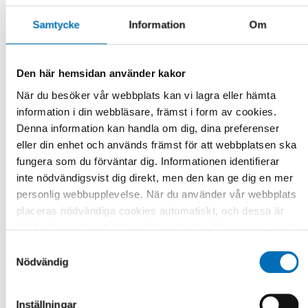
Samtycke
Information
Om
INTEGRATION
1 dec 2017
Den här hemsidan använder kakor
Skolan en grund för lyckad inkludering –
När du besöker vår webbplats kan vi lagra eller hämta
Nyanlända barn och unga i Norden
information i din webbläsare, främst i form av cookies.
Den viktigaste arenan för inkludering och
Denna information kan handla om dig, dina preferenser
integration av nyanlända barn och unga är skolan.
eller din enhet och används främst för att webbplatsen ska
[...]
fungera som du förväntar dig. Informationen identifierar
inte nödvändigsvist dig direkt, men den kan ge dig en mer
personlig webbupplevelse. När du använder vår webbplats
placeras nödvändiga cookies automatiskt, och dessa är
alltid aktiva utan att kräva ditt samtycke. Dessa cookies är
nödvändiga för att du ska kunna använda webbplatsen och
Samtyckesval
dess funktioner. Vi respekterar din integritet, och du kan
Nödvändig
välja vilka ytterligare cookies (statistiska, preferens,
marknadsföring och oklassificerade) du vill acceptera.
Inställningar