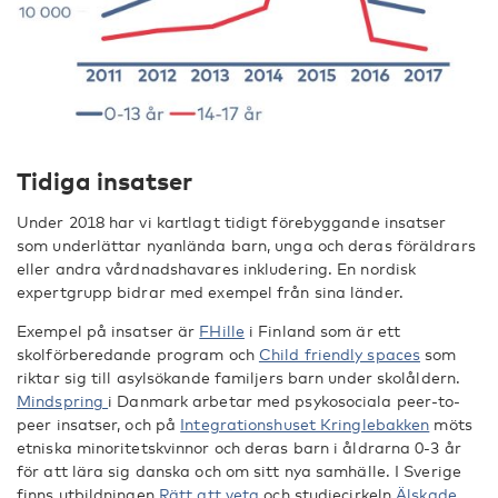
Tidiga insatser
Under 2018 har vi kartlagt tidigt förebyggande insatser
som underlättar nyanlända barn, unga och deras föräldrars
eller andra vårdnadshavares inkludering. En nordisk
expertgrupp bidrar med exempel från sina länder.
Exempel på insatser är
FHille
i Finland som är ett
skolförberedande program och
Child friendly spaces
som
riktar sig till asylsökande familjers barn under skolåldern.
Mindspring
i Danmark arbetar med psykosociala peer-to-
peer insatser, och på
Integrationshuset Kringlebakken
möts
etniska minoritetskvinnor och deras barn i åldrarna 0-3 år
för att lära sig danska och om sitt nya samhälle. I Sverige
finns utbildningen
Rätt att veta
och studiecirkeln
Älskade