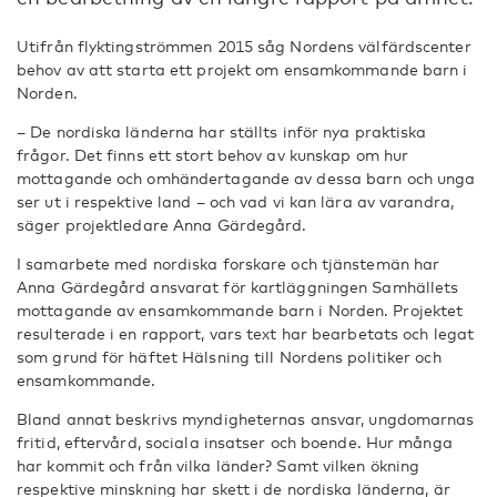
Utifrån flyktingströmmen 2015 såg Nordens välfärdscenter
behov av att starta ett projekt om ensamkommande barn i
Norden.
– De nordiska länderna har ställts inför nya praktiska
frågor. Det finns ett stort behov av kunskap om hur
mottagande och omhändertagande av dessa barn och unga
ser ut i respektive land – och vad vi kan lära av varandra,
säger projektledare Anna Gärdegård.
I samarbete med nordiska forskare och tjänstemän har
Anna Gärdegård ansvarat för kartläggningen Samhällets
mottagande av ensamkommande barn i Norden. Projektet
resulterade i en rapport, vars text har bearbetats och legat
som grund för häftet Hälsning till Nordens politiker och
ensamkommande.
Bland annat beskrivs myndigheternas ansvar, ungdomarnas
fritid, eftervård, sociala insatser och boende. Hur många
har kommit och från vilka länder? Samt vilken ökning
respektive minskning har skett i de nordiska länderna, är