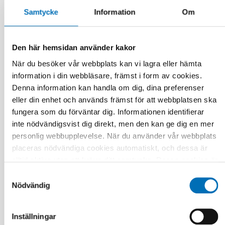
Samtycke
Information
Om
Den här hemsidan använder kakor
När du besöker vår webbplats kan vi lagra eller hämta
information i din webbläsare, främst i form av cookies.
Denna information kan handla om dig, dina preferenser
eller din enhet och används främst för att webbplatsen ska
INTEGRATION
fungera som du förväntar dig. Informationen identifierar
1 apr 2020
inte nödvändigsvist dig direkt, men den kan ge dig en mer
Many gaps in research about mental health
personlig webbupplevelse. När du använder vår webbplats
among unaccompanied minors
placeras nödvändiga cookies automatiskt, och dessa är
alltid aktiva utan att kräva ditt samtycke. Dessa cookies är
nödvändiga för att du ska kunna använda webbplatsen och
Samtyckesval
dess funktioner. Vi respekterar din integritet, och du kan
Nödvändig
välja vilka ytterligare cookies (statistiska, preferens,
marknadsföring och oklassificerade) du vill acceptera.
Inställningar
Klicka på de olika kategorirubrikerna för att ta reda på mer