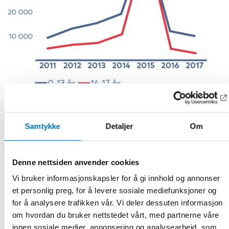
Tidlige innsatser
Samtykke
Detaljer
Om
I 2018 har vi identifisert tidlige sosialfaglige innsatser for å
styrke inkluderingen av nyankomne barn og unge, deres
foreldre og foresatte.
Denne nettsiden anvender cookies
Vi bruker informasjonskapsler for å gi innhold og annonser
Eksempler på tiltak er
FHille
som er et skoleforberedende
program i Finland, og
Child friendly spaces
, som retter seg
et personlig preg, for å levere sosiale mediefunksjoner og
mot barn under skolealder i asylsøkende familier.
for å analysere trafikken vår. Vi deler dessuten informasjon
Mindspring
i Danmark jobber med psykososiale peer to
om hvordan du bruker nettstedet vårt, med partnerne våre
peer-innsatser, og på
Integrationshuset Kringlebakken
innen sosiale medier, annonsering og analysearbeid, som