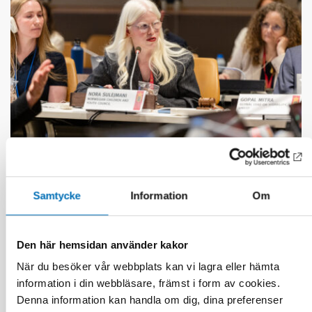
FUNKTIONSHINDER
17 jun 2026
Samtycke
Information
Om
“Active citizenship is not a privilege; it is a
right”
Den här hemsidan använder kakor
När du besöker vår webbplats kan vi lagra eller hämta
information i din webbläsare, främst i form av cookies.
Denna information kan handla om dig, dina preferenser