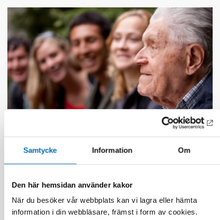
Samtycke
Information
Om
ÄLDRE
30 aug 2024
Den här hemsidan använder kakor
Inclusive approaches in age-friendly cities in
När du besöker vår webbplats kan vi lagra eller hämta
focus at the Nordic Day
information i din webbläsare, främst i form av cookies.