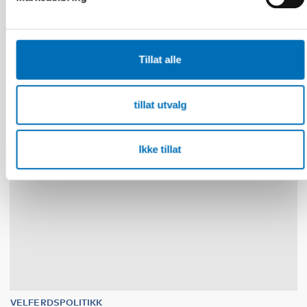
Scoping review: Digital solutions in individual
and family services in the Nordics
Tillat alle
30
NOV
1
DES
2026
tillat utvalg
Ikke tillat
VELFERDSPOLITIKK