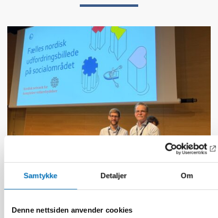
Samtykke
Detaljer
Om
FUNKSJONSHINDER
16 des 2025
Uppdrag: Koordinera komplexa
Denne nettsiden anvender cookies