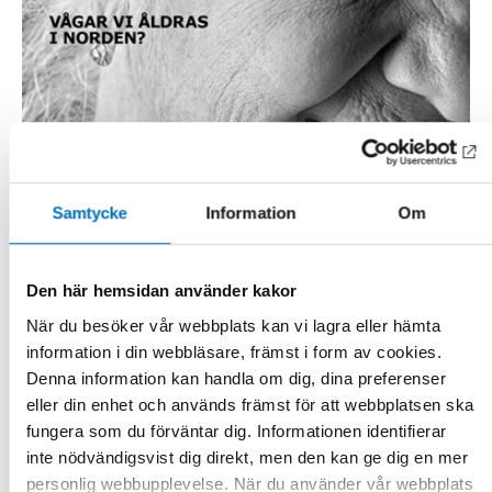
Samtycke
Information
Om
Den här hemsidan använder kakor
När du besöker vår webbplats kan vi lagra eller hämta
information i din webbläsare, främst i form av cookies.
TIDSKRIFT
-
VÄLFÄRDSPOLITIK
Denna information kan handla om dig, dina preferenser
7 maj 2014
eller din enhet och används främst för att webbplatsen ska
Magasin 2014
fungera som du förväntar dig. Informationen identifierar
Även i år publicerar Nordens Välfärdscenter ett Magasin
inte nödvändigsvist dig direkt, men den kan ge dig en mer
som både blickar tillbaka på det gångna året och ser fram
personlig webbupplevelse. När du använder vår webbplats