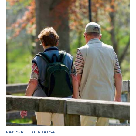
RAPPORT
-
FOLKHÄLSA