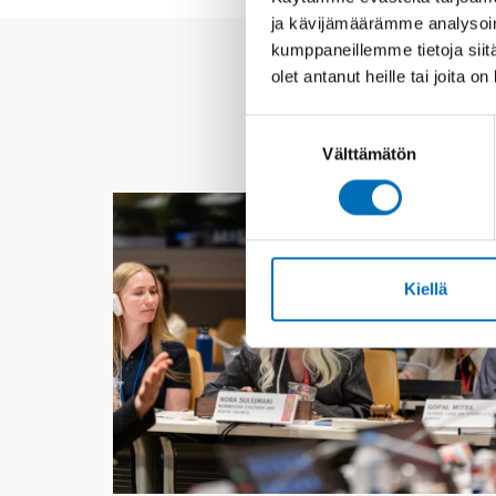
ja kävijämäärämme analysoim
kumppaneillemme tietoja siitä
olet antanut heille tai joita o
Suostumuksen
Välttämätön
valinta
Kiellä