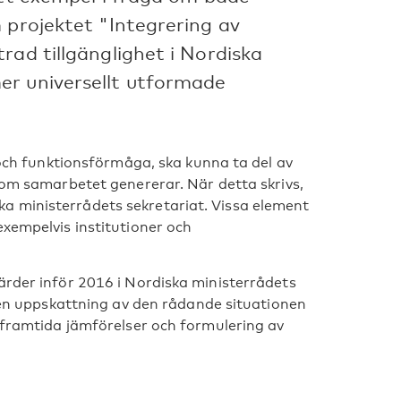
 projektet "Integrering av
rad tillgänglighet i Nordiska
er universellt utformade
n och funktionsförmåga, ska kunna ta del av
 som samarbetet genererar. När detta skrivs,
a ministerrådets sekretariat. Vissa element
exempelvis institutioner och
ärder inför 2016 i Nordiska ministerrådets
a en uppskattning av den rådande situationen
r framtida jämförelser och formulering av