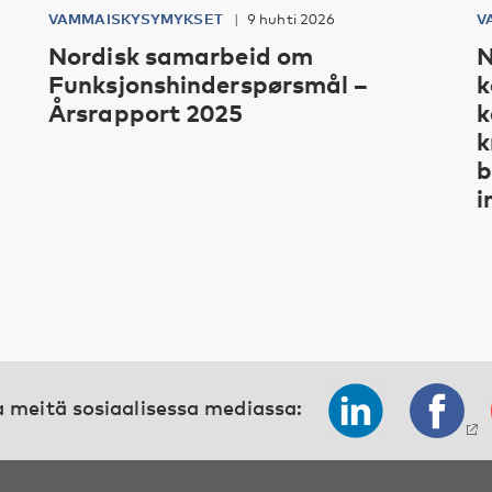
VAMMAISKYSYMYKSET
9 huhti 2026
V
Nordisk samarbeid om
N
Funksjonshinderspørsmål –
k
Årsrapport 2025
k
k
b
i
 meitä sosiaalisessa mediassa: