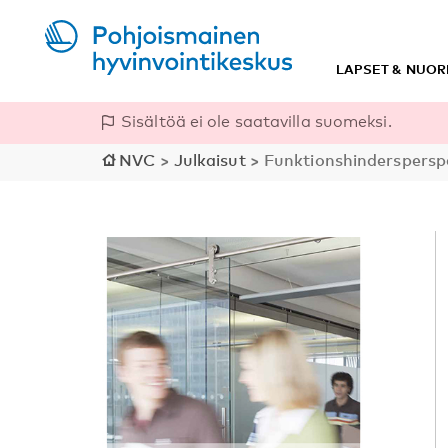
LAPSET & NUOR
Sisältöä ei ole saatavilla suomeksi.
NVC
>
Julkaisut
>
Funktionshindersperspe