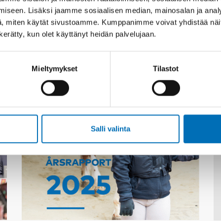
iseen. Lisäksi jaamme sosiaalisen median, mainosalan ja analy
, miten käytät sivustoamme. Kumppanimme voivat yhdistää näitä t
n kerätty, kun olet käyttänyt heidän palvelujaan.
Asiaan liittyvää sisältöä
Mieltymykset
Tilastot
Salli valinta