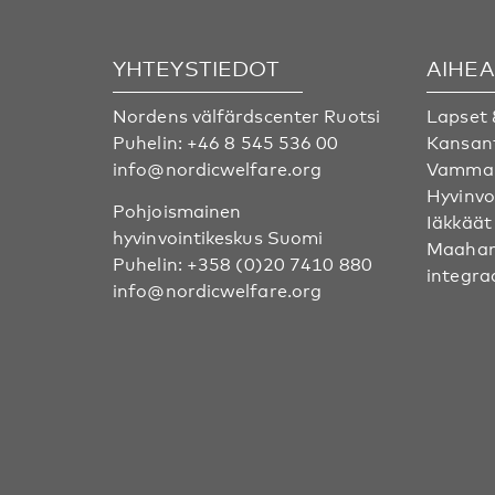
YHTEYSTIEDOT
AIHE
Nordens välfärdscenter Ruotsi
Lapset 
Puhelin:
+46 8 545 536 00
Kansan
info@nordicwelfare.org
Vammai
Hyvinvo
Pohjoismainen
Iäkkäät
hyvinvointikeskus Suomi
Maahan
Puhelin:
+358 (0)20 7410 880
integra
info@nordicwelfare.org