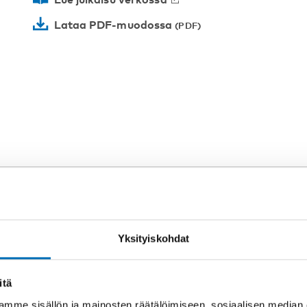
Lataa PDF-muodossa
Yksityiskohdat
itä
mme sisällön ja mainosten räätälöimiseen, sosiaalisen median