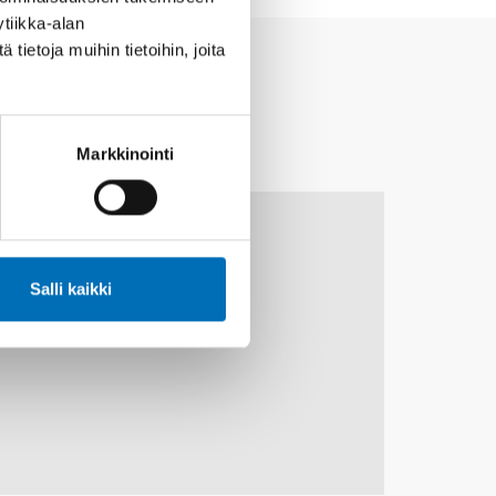
tiikka-alan
ietoja muihin tietoihin, joita
Markkinointi
10
11
MARRAS
2026
Salli kaikki