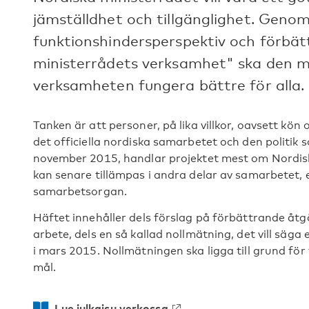
jämställdhet och tillgänglighet. Genom
funktionshindersperspektiv och förbätt
ministerrådets verksamhet" ska den m
verksamheten fungera bättre för alla.
Tanken är att personer, på lika villkor, oavsett kö
det officiella nordiska samarbetet och den politik
november 2015, handlar projektet mest om Nordisk
kan senare tillämpas i andra delar av samarbetet, 
samarbetsorgan.
Häftet innehåller dels förslag på förbättrande åtg
arbete, dels en så kallad nollmätning, det vill säg
i mars 2015. Nollmätningen ska ligga till grund fö
mål.
Lue julkaisu verkossa