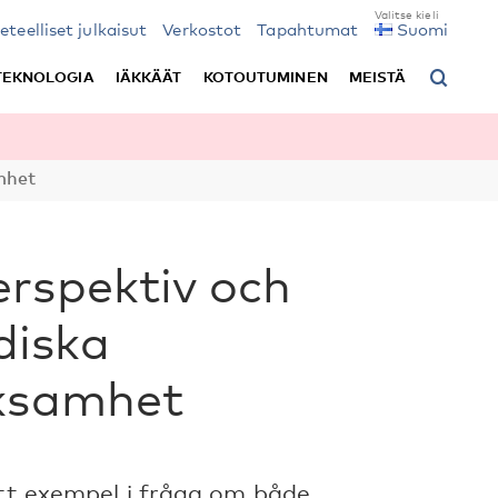
ieteelliset julkaisut
Verkostot
Tapahtumat
Suomi
TEKNOLOGIA
IÄKKÄÄT
KOTOUTUMINEN
MEISTÄ
mhet
rspektiv och
diska
rksamhet
ott exempel i fråga om både