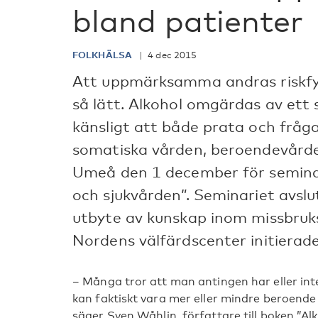
bland patienter
FOLKHÄLSA
4 dec 2015
Att uppmärksamma andras riskfyll
så lätt. Alkohol omgärdas av ett
känsligt att både prata och fråg
somatiska vården, beroendevårde
Umeå den 1 december för seminar
och sjukvården”. Seminariet avsl
utbyte av kunskap inom missbru
Nordens välfärdscenter initierad
– Många tror att man antingen har eller in
kan faktiskt vara mer eller mindre beroende t
säger Sven Wåhlin, författare till boken ”Alk