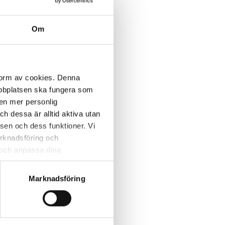
Om
 form av cookies. Denna
webbplatsen ska fungera som
 en mer personlig
 dessa är alltid aktiva utan
sen och dess funktioner. Vi
marknadsföring och
r och anpassa dina
 webbplatsen och de tjänster
 kan du alltid radera dem
Marknadsföring