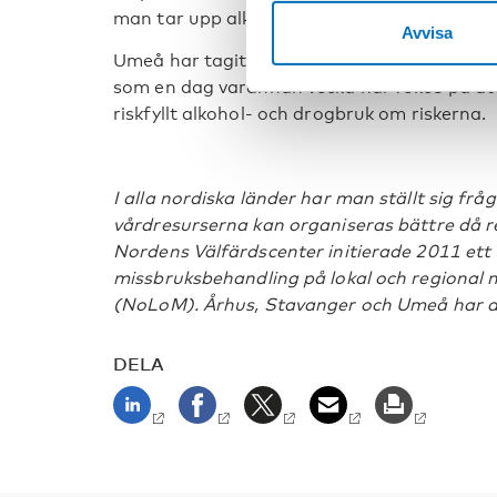
man tar upp alkohol med patienterna.
Avvisa
Umeå har tagit efter modellen i Stavanger 
som en dag varannan vecka har fokus på a
riskfyllt alkohol- och drogbruk om riskerna.
I alla nordiska länder har man ställt sig f
vårdresurserna kan organiseras bättre då re
Nordens Välfärdscenter initierade 2011 ett 
missbruksbehandling på lokal och regional n
(NoLoM). Århus, Stavanger och Umeå har del
DELA