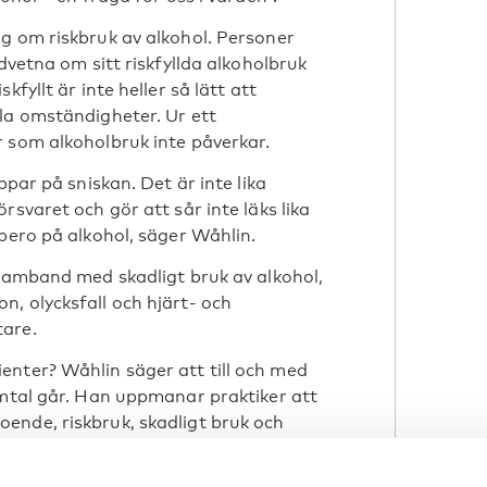
g om riskbruk av alkohol. Personer
dvetna om sitt riskfyllda alkoholbruk
fyllt är inte heller så lätt att
la omständigheter. Ur ett
 som alkoholbruk inte påverkar.
ppar på sniskan. Det är inte lika
rsvaret och gör att sår inte läks lika
bero på alkohol, säger Wåhlin.
 samband med skadligt bruk av alkohol,
, olycksfall och hjärt- och
tare.
enter? Wåhlin säger att till och med
amtal går. Han uppmanar praktiker att
ende, riskbruk, skadligt bruk och
ler medberoende. Redan att
tt
upptäcka
alkoholproblem kan spela