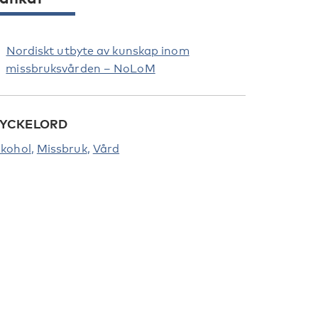
Nordiskt utbyte av kunskap inom
missbruksvården – NoLoM
YCKELORD
lkohol
Missbruk
Vård