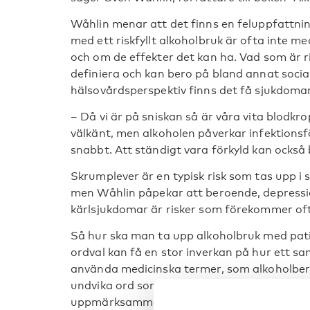
Wåhlin menar att det finns en feluppfattnin
med ett riskfyllt alkoholbruk är ofta inte me
och om de effekter det kan ha. Vad som är risk
definiera och kan bero på bland annat socia
hälsovårdsperspektiv finns det få sjukdomar
– Då vi är på sniskan så är våra vita blodkro
välkänt, men alkoholen påverkar infektionsfö
snabbt. Att ständigt vara förkyld kan också 
Skrumplever är en typisk risk som tas upp i
men Wåhlin påpekar att beroende, depression
kärlsjukdomar är risker som förekommer of
Så hur ska man ta upp alkoholbruk med pati
ordval kan få en stor inverkan på hur ett s
använda medicinska termer, som alkoholbero
undvika ord som alkoholist, missbrukare el
uppmärksamma alkoholproblem framom a