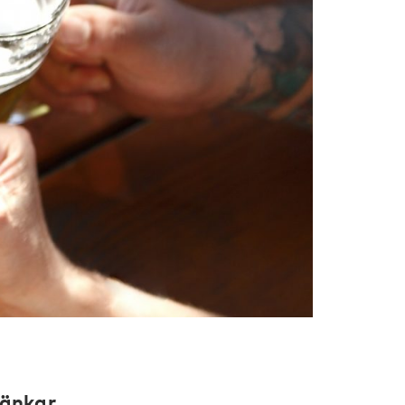
änkar