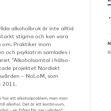
da alkoholbruk är inte alltid
 starkt stigma och kan vara
N
a om. Praktiker inom
n och psykiatrin samlades i
A
iet ”Alkoholsamtal i hälso-
utade projektet Nordiskt
ksvården – NoLoM, som
e 2011.
te har ett alkoholproblem, men man
ill alkohol. Det är ett kontinuum,
ohol – en fråga för oss i vården”.