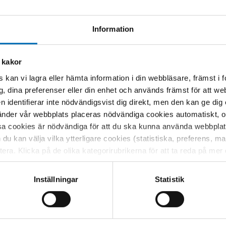
 inte får igång ett bra samtal med
Information
 gång. Det är lite som att fiska,
.
 kakor
husen
 kan vi lagra eller hämta information i din webbläsare, främst i
g, dina preferenser eller din enhet och används främst för att 
 ruskonsulenter för att hantera
en identifierar inte nödvändigsvist dig direkt, men den kan ge dig
sanställda socionomer har sedan 2010
der vår webbplats placeras nödvändiga cookies automatiskt, och
sa cookies är nödvändiga för att du ska kunna använda webbplat
h du kan välja vilka ytterligare cookies (statistiska, preferens, 
er med ett riskfyllt bruk och hänvisar
ptera. Klicka på de olika kategorirubrikerna för att ta reda på me
rsoner som kommer in till primärvården
bservera att blockering av cookies kan påverka din upplevelse av
 men särskilt på veckosluten kan det
t vår webbplats tidigare och accepterat användningen av cookies
Inställningar
Statistik
tessinställningarna i din webbläsare.
r fått över 700 hänvisningar från
ån förra året och modellen har fått god
skuterar också med personalen om hur