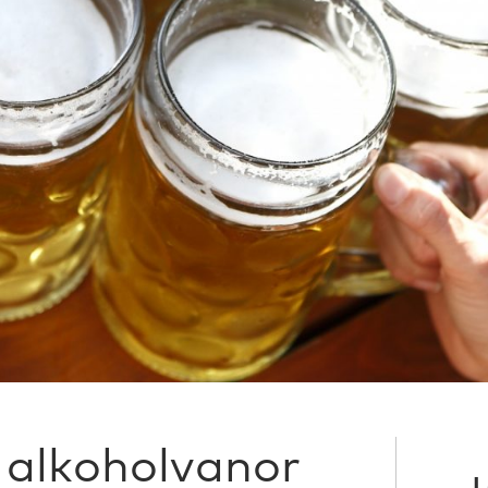
 alkoholvanor
L