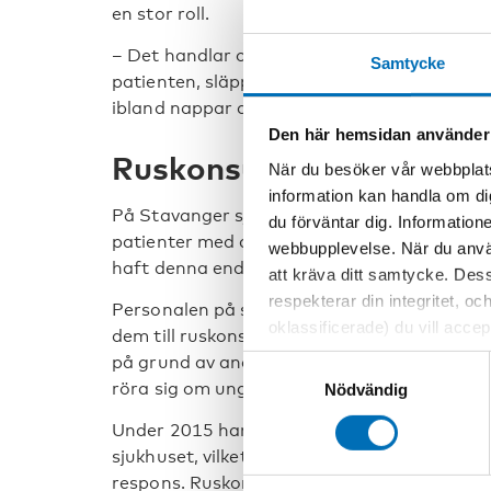
en stor roll.
– Det handlar om att få förtroende. Om man
Samtycke
patienten, släpp det och ta upp frågan nästa
ibland nappar det, ibland inte, säger Wåhlin
Den här hemsidan använder
Ruskonsulenter på sjuk
När du besöker vår webbplats
information kan handla om di
På Stavanger sjukhus har man använt sig av
du förväntar dig. Information
patienter med dolt alkoholbruk. Två heltid
webbupplevelse. När du använ
haft denna enda uppgift på sjukhuset.
att kräva ditt samtycke. Des
respekterar din integritet, oc
Personalen på sjukhuset identifierar patient
oklassificerade) du vill acce
dem till ruskonsulenten. Det här är ofta pe
inställningar för cookies. O
på grund av andra åkommor, som olycksfall,
Samtyckesval
vi erbjuder. Om du har besök
röra sig om unga som druckit för mycket..
Nödvändig
genom att navigera till sekre
Under 2015 har ruskonsulenterna i Stavange
sjukhuset, vilket är en 36 procent ökning fr
respons. Ruskonsultenterna träffar och di