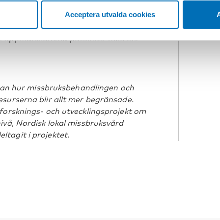
Acceptera utvalda cookies
A
och har ett försök med sjuksköterskor
tt uppmärksamma patienter med ett
rågan hur missbruksbehandlingen och
surserna blir allt mer begränsade.
forsknings- och utvecklingsprojekt om
ivå, Nordisk lokal missbruksvård
tagit i projektet.