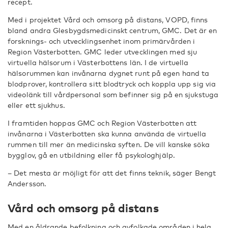
recept.
Med i projektet Vård och omsorg på distans, VOPD, finns
bland andra Glesbygdsmedicinskt centrum, GMC. Det är en
forsknings- och utvecklingsenhet inom primärvården i
Region Västerbotten. GMC leder utvecklingen med sju
virtuella hälsorum i Västerbottens län. I de virtuella
hälsorummen kan invånarna dygnet runt på egen hand ta
blodprover, kontrollera sitt blodtryck och koppla upp sig via
videolänk till vårdpersonal som befinner sig på en sjukstuga
eller ett sjukhus.
I framtiden hoppas GMC och Region Västerbotten att
invånarna i Västerbotten ska kunna använda de virtuella
rummen till mer än medicinska syften. De vill kanske söka
bygglov, gå en utbildning eller få psykologhjälp.
– Det mesta är möjligt för att det finns teknik, säger Bengt
Andersson.
Vård och omsorg på distans
Med en åldrande befolkning och avfolkade områden i hela