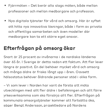
Fjärrmöten – Det berör alla slags möten, både mellan
professioner och mellan medborgare och profession.
Nya digitala tjänster för vård och omsorg. Här är syftet
att hitta nya innovativa lösningar, både i form av privata
och offentliga samarbeten och även modeller där
medborgare kan ta ett större eget ansvar.
Efterfrågan på omsorg ökar
Snart är 25 procent av invånarna i de nordiska länderna
över 65 år. I Sverige är detta redan ett faktum. Att fler lever
längre är positivt. En del behöver mycket vård och omsorg
och många äldre är friska långt upp i åren. Oavsett
hälsostatus behöver åldrande personer stöd i olika form.
– Vi som lever i Norden har varit de första att möta
utvecklingen med allt fler äldre i befolkningen och allt färre
yrkesverksamma som ska försörja allt fler. Efterfrågan på
kommunala omsorgstjänster kommer att fortsätta öka,
säger Bengt Andersson, projektledare på Nordens