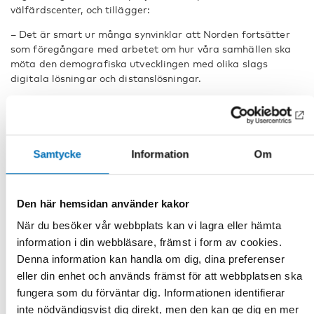
välfärdscenter, och tillägger:
– Det är smart ur många synvinklar att Norden fortsätter
som föregångare med arbetet om hur våra samhällen ska
möta den demografiska utvecklingen med olika slags
digitala lösningar och distanslösningar.
Vård och omsorg på distans
VOPD
är ett prioriterat projekt av Nordiska ministerrådet
som initierades av det svenska ordförandeskapet 2018.
Samtycke
Information
Om
Nordens välfärdscenter och Glesbygdsmedicinskt centrum i
region Västerbotten projektleder arbetet med stöd av
Nordregio.
Den här hemsidan använder kakor
När du besöker vår webbplats kan vi lagra eller hämta
Fakta
information i din webbläsare, främst i form av cookies.
Denna information kan handla om dig, dina preferenser
eller din enhet och används främst för att webbplatsen ska
DELA
fungera som du förväntar dig. Informationen identifierar
inte nödvändigsvist dig direkt, men den kan ge dig en mer