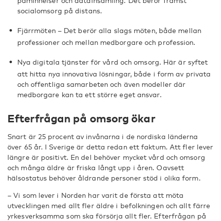
påminnelser och datainsamling. Det berör främst
socialomsorg på distans.
Fjärrmöten – Det berör alla slags möten, både mellan
professioner och mellan medborgare och profession.
Nya digitala tjänster för vård och omsorg. Här är syftet
att hitta nya innovativa lösningar, både i form av privata
och offentliga samarbeten och även modeller där
medborgare kan ta ett större eget ansvar.
Efterfrågan på omsorg ökar
Snart är 25 procent av invånarna i de nordiska länderna
över 65 år. I Sverige är detta redan ett faktum. Att fler lever
längre är positivt. En del behöver mycket vård och omsorg
och många äldre är friska långt upp i åren. Oavsett
hälsostatus behöver åldrande personer stöd i olika form.
– Vi som lever i Norden har varit de första att möta
utvecklingen med allt fler äldre i befolkningen och allt färre
yrkesverksamma som ska försörja allt fler. Efterfrågan på