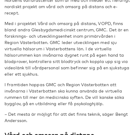
Nordens välfärdscenter som är med och inleder ett flerårigt
nordiskt projekt om vård och omsorg på distans och e-
recept.
Med i projektet Vård och omsorg på distans, VOPD, finns
bland andra Glesbygdsmedicinskt centrum, GMC. Det är en
forsknings- och utvecklingsenhet inom primärvården i
Region Västerbotten. GMC leder utvecklingen med sju
virtuella hälsorum i Västerbottens län. I de virtuella
hälsorummen kan invånarna dygnet runt på egen hand ta
blodprover, kontrollera sitt blodtryck och koppla upp sig via
videolänk till vårdpersonal som befinner sig på en sjukstuga
eller ett sjukhus.
I framtiden hoppas GMC och Region Västerbotten att
invånarna i Västerbotten ska kunna använda de virtuella
rummen till mer än medicinska syften. De vill kanske söka
bygglov, gå en utbildning eller få psykologhjälp.
– Det mesta är möjligt för att det finns teknik, säger Bengt
Andersson.
Vård och omsorg på distans