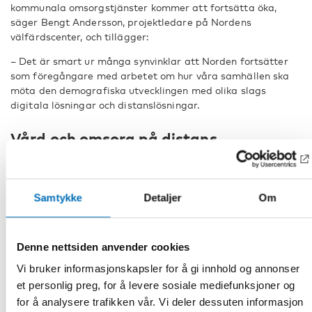
kommunala omsorgstjänster kommer att fortsätta öka,
säger Bengt Andersson, projektledare på Nordens
välfärdscenter, och tillägger:
– Det är smart ur många synvinklar att Norden fortsätter
som föregångare med arbetet om hur våra samhällen ska
möta den demografiska utvecklingen med olika slags
digitala lösningar och distanslösningar.
Vård och omsorg på distans
VOPD
är ett prioriterat projekt av Nordiska ministerrådet
som initierades av det svenska ordförandeskapet 2018.
Nordens välfärdscenter och Glesbygdsmedicinskt centrum i
Samtykke
Detaljer
Om
region Västerbotten projektleder arbetet med stöd av
Nordregio.
Denne nettsiden anvender cookies
Läs fler artiklar i Magasin 2019
Vi bruker informasjonskapsler for å gi innhold og annonser
et personlig preg, for å levere sosiale mediefunksjoner og
for å analysere trafikken vår. Vi deler dessuten informasjon