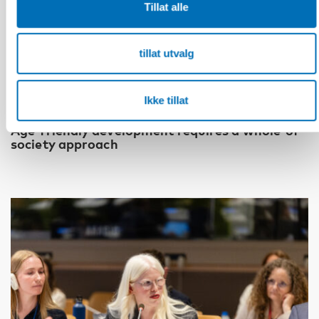
Tillat alle
tillat utvalg
ELDRE VOKSNE
Ikke tillat
1 jul 2026
Age-friendly development requires a whole-of-
society approach