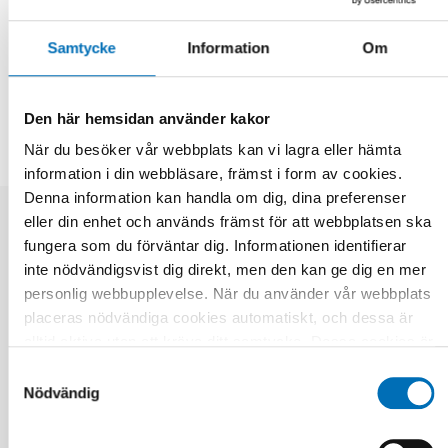
Samtycke
Information
Om
DELA
Den här hemsidan använder kakor
När du besöker vår webbplats kan vi lagra eller hämta
information i din webbläsare, främst i form av cookies.
Denna information kan handla om dig, dina preferenser
eller din enhet och används främst för att webbplatsen ska
Relaterade nyheter
fungera som du förväntar dig. Informationen identifierar
inte nödvändigsvist dig direkt, men den kan ge dig en mer
personlig webbupplevelse. När du använder vår webbplats
placeras nödvändiga cookies automatiskt, och dessa är
alltid aktiva utan att kräva ditt samtycke. Dessa cookies är
nödvändiga för att du ska kunna använda webbplatsen och
Samtyckesval
dess funktioner. Vi respekterar din integritet, och du kan
Nödvändig
välja vilka ytterligare cookies (statistiska, preferens,
marknadsföring och oklassificerade) du vill acceptera.