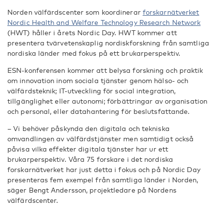
Norden välfärdscenter som koordinerar
forskarnätverket
Nordic Health and Welfare Technology Research Network
(HWT) håller i årets Nordic Day. HWT kommer att
presentera tvärvetenskaplig nordiskforskning från samtliga
nordiska länder med fokus på ett brukarperspektiv.
ESN-konferensen kommer att belysa forskning och praktik
om innovation inom sociala tjänster genom hälso- och
välfärdsteknik; IT-utveckling för social integration,
tillgänglighet eller autonomi; förbättringar av organisation
och personal, eller datahantering för beslutsfattande.
– Vi behöver påskynda den digitala och tekniska
omvandlingen av välfärdstjänster men samtidigt också
påvisa vilka effekter digitala tjänster har ur ett
brukarperspektiv. Våra 75 forskare i det nordiska
forskarnätverket har just detta i fokus och på Nordic Day
presenteras fem exempel från samtliga länder i Norden,
säger Bengt Andersson, projektledare på Nordens
välfärdscenter.