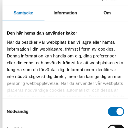
Samtycke
Information
Om
Den här hemsidan använder kakor
När du besöker vår webbplats kan vi lagra eller hämta
information i din webbläsare, främst i form av cookies.
Denna information kan handla om dig, dina preferenser
eller din enhet och används främst för att webbplatsen ska
fungera som du förväntar dig. Informationen identifierar
inte nödvändigsvist dig direkt, men den kan ge dig en mer
VÄLFÄRDSTEKNOLOGI
personlig webbupplevelse. När du använder vår webbplats
22 jan 2021
placeras nödvändiga cookies automatiskt, och dessa är
Utan stabil välfärd ingen regional utveckling
alltid aktiva utan att kräva ditt samtycke. Dessa cookies är
En stabil och säkerställd välfärd som bas är den
nödvändiga för att du ska kunna använda webbplatsen och
Samtyckesval
nödvändiga plattformen för att kunna genomföra regional
dess funktioner. Vi respekterar din integritet, och du kan
Nödvändig
utveckling. Det gäller i [...]
välja vilka ytterligare cookies (statistiska, preferens,
marknadsföring och oklassificerade) du vill acceptera.