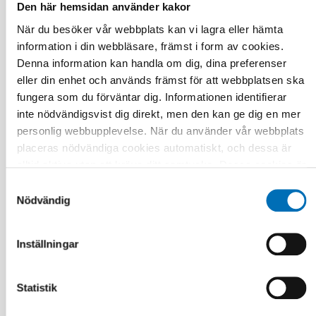
Den här hemsidan använder kakor
När du besöker vår webbplats kan vi lagra eller hämta
Relaterade nyheter
information i din webbläsare, främst i form av cookies.
Denna information kan handla om dig, dina preferenser
eller din enhet och används främst för att webbplatsen ska
fungera som du förväntar dig. Informationen identifierar
inte nödvändigsvist dig direkt, men den kan ge dig en mer
personlig webbupplevelse. När du använder vår webbplats
placeras nödvändiga cookies automatiskt, och dessa är
alltid aktiva utan att kräva ditt samtycke. Dessa cookies är
nödvändiga för att du ska kunna använda webbplatsen och
Samtyckesval
dess funktioner. Vi respekterar din integritet, och du kan
Nödvändig
välja vilka ytterligare cookies (statistiska, preferens,
marknadsföring och oklassificerade) du vill acceptera.
Inställningar
Klicka på de olika kategorirubrikerna för att ta reda på mer
och anpassa dina inställningar för cookies. Observera att
blockering av cookies kan påverka din upplevelse av
Statistik
webbplatsen och de tjänster vi erbjuder. Om du har besökt