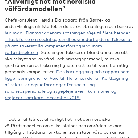
”Allvarligt hot mot nordiska
välfärdsmodellen”
Chefskonsulent Hjørdis Dalsgaard från Børne- og
undervisningsministeriet underströk utmaningen och beskrev
hur man i Danmark genom satsningen Veje til flere hænder
– Task force om social og sundhedsmedarbejdere fokuserar
på att säkerställa kompetensförsörjning inom
välfärdssektorn
. Satsningen fokuserar bland annat på att
öka rekrytering av vård- och omsorgspersonal, minska
sjukfrånvaron och öka möjligheten att ta till vara befintlig
personals kompetenser.
Den kartläggning och rapport som
ligger som grund för Veje till flere hænder är Kortlægning
af rekrutteringsudfordringer for social- og
sundhedspersonale og sygeplejersker i kommuner og
regioner, som kom i december 2018.
– Det är alltså ett allvarligt hot mot den nordiska
välfärdsmodellen om olika platser och områden saknar
tillgång till sådana funktioner som stabil vård och annan