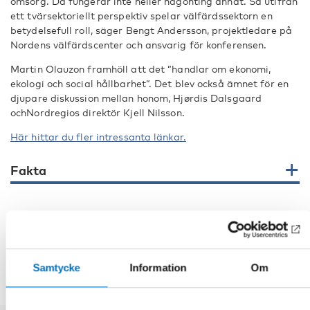
omsorg. Då fungerar inte heller någonting annat. Så utifrån
ett tvärsektoriellt perspektiv spelar välfärdssektorn en
betydelsefull roll, säger Bengt Andersson, projektledare på
Nordens välfärdscenter och ansvarig för konferensen.
Martin Olauzon framhöll att det ”handlar om ekonomi,
ekologi och social hållbarhet”. Det blev också ämnet för en
djupare diskussion mellan honom, Hjørdis Dalsgaard
ochNordregios direktör Kjell Nilsson.
Här hittar du fler intressanta länkar.
Fakta
DELA
Samtycke
Information
Om