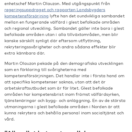
enhetschef Martin Olauzon. Med utgångspunkt från
regeringsuppdraget och rapporten Landsbygders
kompetensförsörjning
lyfte han det oundvikliga sambandet
mellan en fungerande välfärd i glest befolkade områden
och regional utveckling. Sambandet gäller inte bara i glest
befolkade områden utan i alla tillväxtområden, men blir
kanske särskilt synligt där eftersom utflyttning,
rekryteringssvårigheter och andra sådana effekter blir
extra kännbara där.
Martin Olauzon pekade på den demografiska utvecklingen
som en förklaring till svårigheterna med
kompetensförsörjningen. Det handlar inte i första hand om
att specifika kompetenser saknas, utan att det är
arbetskraftsutbudet som är för litet. Glest befolkade
områden har kompetensbrist inom främst välfärdsyrken,
tjänstenäringar och bygg- och anläggning. En av de största
utmaningarna i glest befolkade områden i Norden är att
kunna rekrytera och behålla personal inom socialtjänst och
vård.