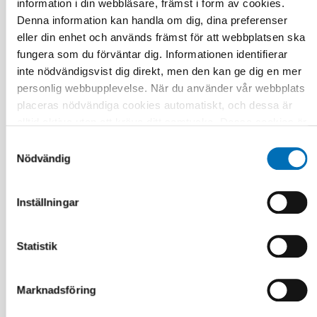
information i din webbläsare, främst i form av cookies.
Denna information kan handla om dig, dina preferenser
eller din enhet och används främst för att webbplatsen ska
fungera som du förväntar dig. Informationen identifierar
inte nödvändigsvist dig direkt, men den kan ge dig en mer
personlig webbupplevelse. När du använder vår webbplats
placeras nödvändiga cookies automatiskt, och dessa är
alltid aktiva utan att kräva ditt samtycke. Dessa cookies är
nödvändiga för att du ska kunna använda webbplatsen och
Samtyckesval
dess funktioner. Vi respekterar din integritet, och du kan
Nödvändig
välja vilka ytterligare cookies (statistiska, preferens,
marknadsföring och oklassificerade) du vill acceptera.
Inställningar
Klicka på de olika kategorirubrikerna för att ta reda på mer
och anpassa dina inställningar för cookies. Observera att
blockering av cookies kan påverka din upplevelse av
Statistik
webbplatsen och de tjänster vi erbjuder. Om du har besökt
vår webbplats tidigare och accepterat användningen av
FOLKHÄLSA
Marknadsföring
cookies kan du alltid radera dem genom att navigera till
12 dec 2024
sekretessinställningarna i din webbläsare.
Preventing dementia in the Nordics – A