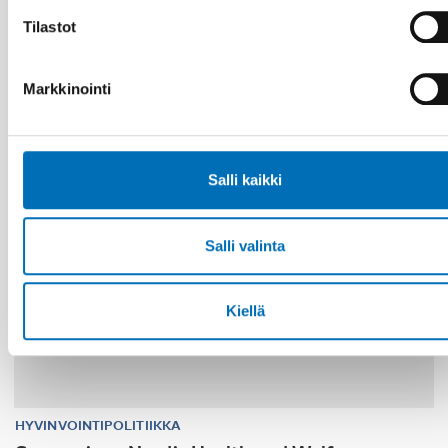
and family services in the Nordics
Tilastot
Markkinointi
30
MARRAS
1
JOULU
2026
Salli kaikki
Salli valinta
Kiellä
HYVINVOINTIPOLITIIKKA