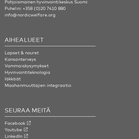
Pohjoismainen hyvinvointikeskus Suomi
Puhelin:
+358 (0)20 7410 880
info@nordicwelfare.org
AIHEALUEET
Lapset & nouret
Kansanterveys
Vammaiskysymykset
Hyvinvointiteknologia
Iäkkäät
Maahanmuuttajien integraatio
SEURAA MEITÄ
Facebook
Youtube
LinkedIn