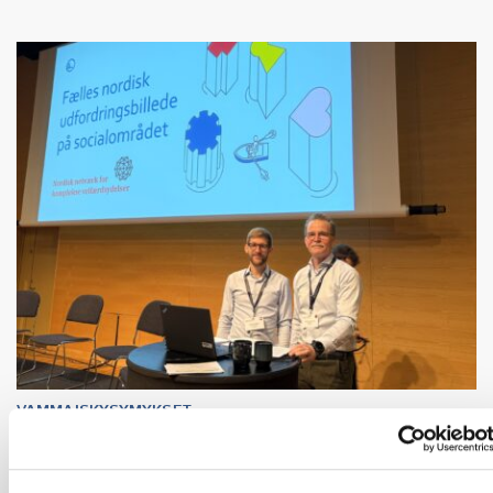
VAMMAISKYSYMYKSET
16 joulu 2025
Uppdrag: Koordinera komplexa
välfärdstjänster så ingen faller utanför