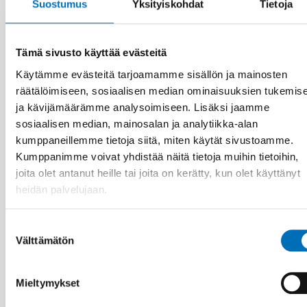
Suostumus
Yksityiskohdat
Tietoja
Tämä sivusto käyttää evästeitä
Käytämme evästeitä tarjoamamme sisällön ja mainosten
räätälöimiseen, sosiaalisen median ominaisuuksien tukemis
ja kävijämäärämme analysoimiseen. Lisäksi jaamme
sosiaalisen median, mainosalan ja analytiikka-alan
kumppaneillemme tietoja siitä, miten käytät sivustoamme.
Kumppanimme voivat yhdistää näitä tietoja muihin tietoihin,
joita olet antanut heille tai joita on kerätty, kun olet käyttänyt
heidän palvelujaan.
Suostumuksen
Välttämätön
valinta
HYVINVOINTITEKNOLOGIA
Mieltymykset
4 elo 2026
Scoping review: Digital solutions in individual