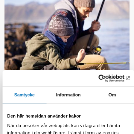
DÖVBLINDHET
Samtycke
Information
Om
1 feb 2023
Tactile transition – experiences shared by
persons with acquired deafblindness
Den här hemsidan använder kakor
När du besöker vår webbplats kan vi lagra eller hämta
information i din webbläsare, främst i form av cookies.