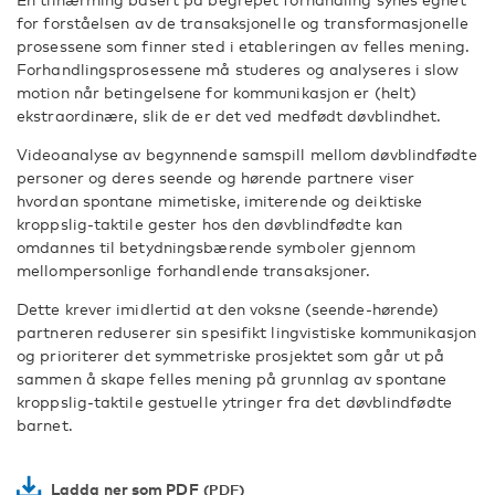
for forståelsen av de transaksjonelle og transformasjonelle
prosessene som finner sted i etableringen av felles mening.
Forhandlingsprosessene må studeres og analyseres i slow
motion når betingelsene for kommunikasjon er (helt)
ekstraordinære, slik de er det ved medfødt døvblindhet.
Videoanalyse av begynnende samspill mellom døvblindfødte
personer og deres seende og hørende partnere viser
hvordan spontane mimetiske, imiterende og deiktiske
kroppslig-taktile gester hos den døvblindfødte kan
omdannes til betydningsbærende symboler gjennom
mellompersonlige forhandlende transaksjoner.
Dette krever imidlertid at den voksne (seende-hørende)
partneren reduserer sin spesifikt lingvistiske kommunikasjon
og prioriterer det symmetriske prosjektet som går ut på
sammen å skape felles mening på grunnlag av spontane
kroppslig-taktile gestuelle ytringer fra det døvblindfødte
barnet.
Ladda ner som PDF