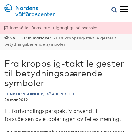
Innehållet finns inte tillgängligt på svenska.
NVC
>
Publikationer
>
Fra kroppslig-taktile gester til
betydningsbærende symboler
Fra kroppslig-taktile gester
til betydningsbærende
symboler
FUNKTIONSHINDER, DÖVBLINDHET
26 mar 2012
Et forhandlingsperspektiv anvendt i
forståelsen av etableringen av felles mening.
En tilnærming basert på begrepet forhandling synes egnet