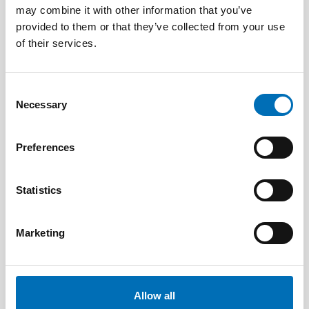
may combine it with other information that you’ve
provided to them or that they’ve collected from your use
of their services.
Consent
Necessary
Selection
Preferences
Statistics
Marketing
DISABILITY ISSUES
9 Apr 2026
Nordisk samarbeid om
Funksjonshinderspørsmål – Årsrapport 2025
Allow all