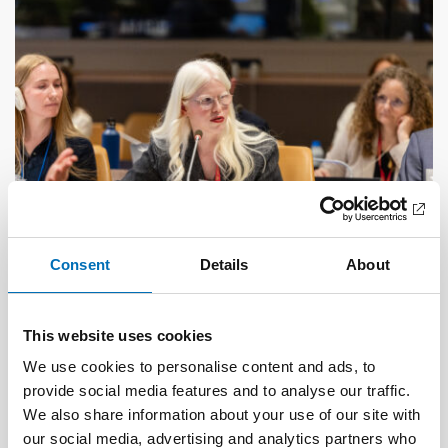
Consent
Details
About
DISABILITY ISSUES
17 Jun 2026
This website uses cookies
“Active citizenship is not a privilege; it is a
We use cookies to personalise content and ads, to
right”
provide social media features and to analyse our traffic.
We also share information about your use of our site with
our social media, advertising and analytics partners who