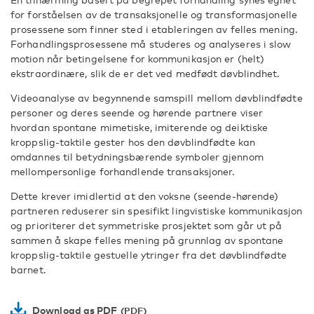
for forståelsen av de transaksjonelle og transformasjonelle
prosessene som finner sted i etableringen av felles mening.
Forhandlingsprosessene må studeres og analyseres i slow
motion når betingelsene for kommunikasjon er (helt)
ekstraordinære, slik de er det ved medfødt døvblindhet.
Videoanalyse av begynnende samspill mellom døvblindfødte
personer og deres seende og hørende partnere viser
hvordan spontane mimetiske, imiterende og deiktiske
kroppslig-taktile gester hos den døvblindfødte kan
omdannes til betydningsbærende symboler gjennom
mellompersonlige forhandlende transaksjoner.
Dette krever imidlertid at den voksne (seende-hørende)
partneren reduserer sin spesifikt lingvistiske kommunikasjon
og prioriterer det symmetriske prosjektet som går ut på
sammen å skape felles mening på grunnlag av spontane
kroppslig-taktile gestuelle ytringer fra det døvblindfødte
barnet.
Download as PDF