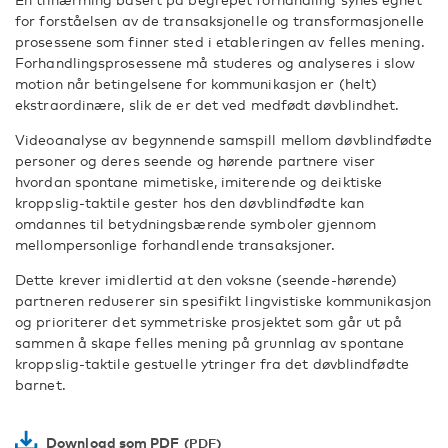
for forståelsen av de transaksjonelle og transformasjonelle
prosessene som finner sted i etableringen av felles mening.
Forhandlingsprosessene må studeres og analyseres i slow
motion når betingelsene for kommunikasjon er (helt)
ekstraordinære, slik de er det ved medfødt døvblindhet.
Videoanalyse av begynnende samspill mellom døvblindfødte
personer og deres seende og hørende partnere viser
hvordan spontane mimetiske, imiterende og deiktiske
kroppslig-taktile gester hos den døvblindfødte kan
omdannes til betydningsbærende symboler gjennom
mellompersonlige forhandlende transaksjoner.
Dette krever imidlertid at den voksne (seende-hørende)
partneren reduserer sin spesifikt lingvistiske kommunikasjon
og prioriterer det symmetriske prosjektet som går ut på
sammen å skape felles mening på grunnlag av spontane
kroppslig-taktile gestuelle ytringer fra det døvblindfødte
barnet.
Download som PDF