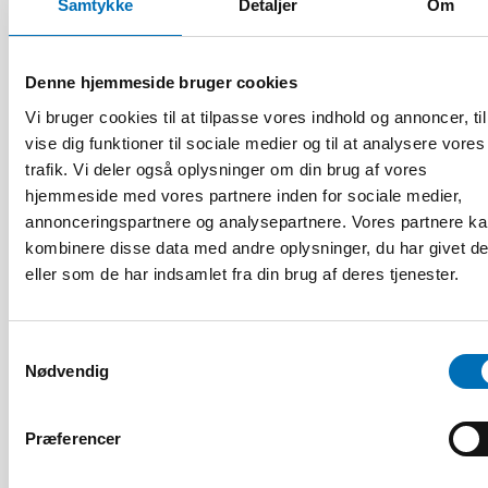
Samtykke
Detaljer
Om
Denne hjemmeside bruger cookies
Vi bruger cookies til at tilpasse vores indhold og annoncer, til
vise dig funktioner til sociale medier og til at analysere vores
trafik. Vi deler også oplysninger om din brug af vores
hjemmeside med vores partnere inden for sociale medier,
annonceringspartnere og analysepartnere. Vores partnere k
kombinere disse data med andre oplysninger, du har givet d
eller som de har indsamlet fra din brug af deres tjenester.
Samtykkevalg
Nødvendig
HANDICAP
9 apr 2026
Nordisk samarbeid om
Præferencer
Funksjonshinderspørsmål – Årsrapport 2025