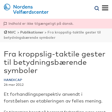
Indhold er ikke tilgængeligt på dansk.
NVC
>
Publikationer
>
Fra kroppslig-taktile gester til
betydningsbærende symboler
Fra kroppslig-taktile gester
til betydningsbærende
symboler
HANDICAP
26 mar 2012
Et forhandlingsperspektiv anvendt i
forståelsen av etableringen av felles mening.
En tilnærming basert på begrepet forhandling synes egnet