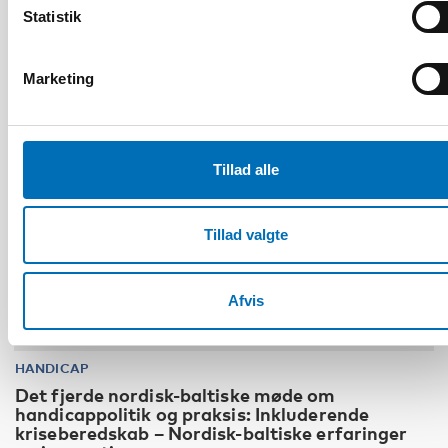
Statistik
10
11
NOV
2026
Marketing
Tillad alle
Tillad valgte
Afvis
HANDICAP
Det fjerde nordisk-baltiske møde om
handicappolitik og praksis: Inkluderende
kriseberedskab – Nordisk-baltiske erfaringer